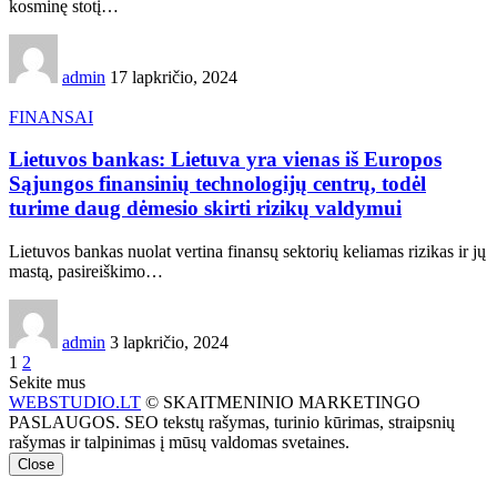
kosminę stotį…
admin
17 lapkričio, 2024
FINANSAI
Lietuvos bankas: Lietuva yra vienas iš Europos
Sąjungos finansinių technologijų centrų, todėl
turime daug dėmesio skirti rizikų valdymui
Lietuvos bankas nuolat vertina finansų sektorių keliamas rizikas ir jų
mastą, pasireiškimo…
admin
3 lapkričio, 2024
1
2
Sekite mus
WEBSTUDIO.LT
© SKAITMENINIO MARKETINGO
PASLAUGOS. SEO tekstų rašymas, turinio kūrimas, straipsnių
rašymas ir talpinimas į mūsų valdomas svetaines.
Close