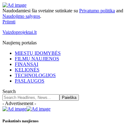
Naudodamiesi šia svetaine sutinkate su
Privatumo politika
and
Naudojimo sąlygos
.
Priimti
Vaizdoprojektai.lt
Naujienų portalas
MIESTŲ ĮDOMYBĖS
FILMŲ NAUJIENOS
FINANSAI
KELIONĖS
TECHNOLOGIJOS
PASLAUGOS
Search
- Advertisement -
Paskutinės naujienos