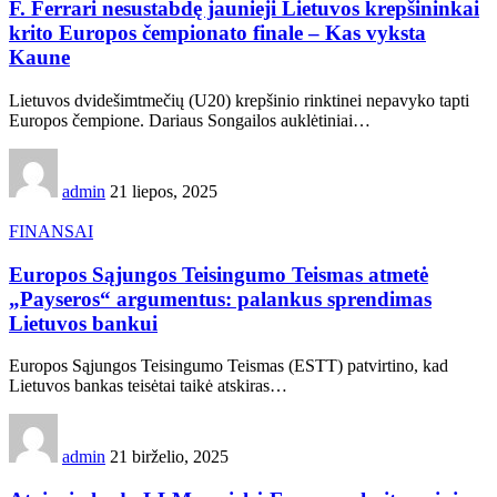
F. Ferrari nesustabdę jaunieji Lietuvos krepšininkai
krito Europos čempionato finale – Kas vyksta
Kaune
Lietuvos dvidešimtmečių (U20) krepšinio rinktinei nepavyko tapti
Europos čempione. Dariaus Songailos auklėtiniai…
admin
21 liepos, 2025
FINANSAI
Europos Sąjungos Teisingumo Teismas atmetė
„Payseros“ argumentus: palankus sprendimas
Lietuvos bankui
Europos Sąjungos Teisingumo Teismas (ESTT) patvirtino, kad
Lietuvos bankas teisėtai taikė atskiras…
admin
21 birželio, 2025