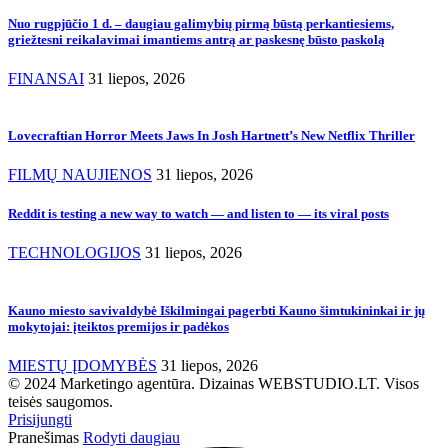
Nuo rugpjūčio 1 d. – daugiau galimybių pirmą būstą perkantiesiems,
griežtesni reikalavimai imantiems antrą ar paskesnę būsto paskolą
FINANSAI
31 liepos, 2026
Lovecraftian Horror Meets Jaws In Josh Hartnett’s New Netflix Thriller
FILMŲ NAUJIENOS
31 liepos, 2026
Reddit is testing a new way to watch — and listen to — its viral posts
TECHNOLOGIJOS
31 liepos, 2026
Kauno miesto savivaldybė Iškilmingai pagerbti Kauno šimtukininkai ir jų
mokytojai: įteiktos premijos ir padėkos
MIESTŲ ĮDOMYBĖS
31 liepos, 2026
© 2024 Marketingo agentūra. Dizainas WEBSTUDIO.LT. Visos
teisės saugomos.
Prisijungti
Pranešimas
Rodyti daugiau