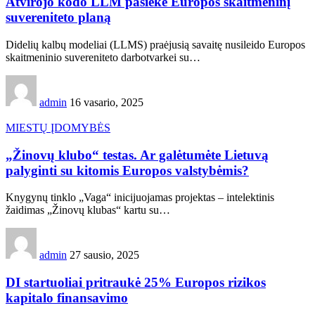
Atvirojo kodo LLM pasiekė Europos skaitmeninį
suvereniteto planą
Didelių kalbų modeliai (LLMS) praėjusią savaitę nusileido Europos
skaitmeninio suvereniteto darbotvarkei su…
admin
16 vasario, 2025
MIESTŲ ĮDOMYBĖS
„Žinovų klubo“ testas. Ar galėtumėte Lietuvą
palyginti su kitomis Europos valstybėmis?
Knygynų tinklo „Vaga“ inicijuojamas projektas – intelektinis
žaidimas „Žinovų klubas“ kartu su…
admin
27 sausio, 2025
DI startuoliai pritraukė 25% Europos rizikos
kapitalo finansavimo