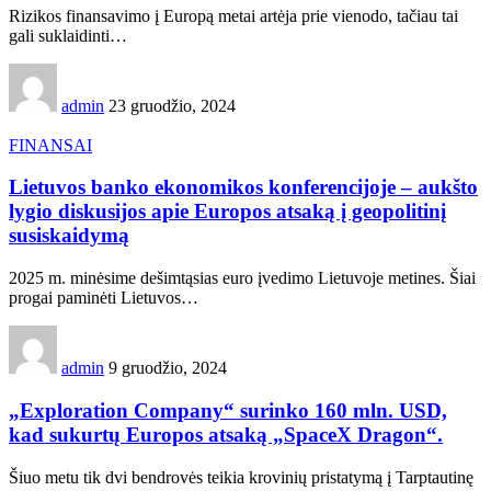
Rizikos finansavimo į Europą metai artėja prie vienodo, tačiau tai
gali suklaidinti…
admin
23 gruodžio, 2024
FINANSAI
Lietuvos banko ekonomikos konferencijoje – aukšto
lygio diskusijos apie Europos atsaką į geopolitinį
susiskaidymą
2025 m. minėsime dešimtąsias euro įvedimo Lietuvoje metines. Šiai
progai paminėti Lietuvos…
admin
9 gruodžio, 2024
„Exploration Company“ surinko 160 mln. USD,
kad sukurtų Europos atsaką „SpaceX Dragon“.
Šiuo metu tik dvi bendrovės teikia krovinių pristatymą į Tarptautinę