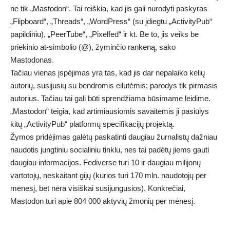
ne tik „Mastodon“. Tai reiškia, kad jis gali nurodyti paskyras
„Flipboard“, „Threads“, „WordPress“ (su įdiegtu „ActivityPub“
papildiniu), „PeerTube“, „Pixelfed“ ir kt. Be to, jis veiks be
priekinio at-simbolio (@), žyminčio rankeną, sako
Mastodonas.
Tačiau vienas įspėjimas yra tas, kad jis dar nepalaiko kelių
autorių, susijusių su bendromis eilutėmis; parodys tik pirmasis
autorius. Tačiau tai gali būti sprendžiama būsimame leidime.
„Mastodon“ teigia, kad artimiausiomis savaitėmis ji pasiūlys
kitų „ActivityPub“ platformų specifikacijų projektą.
Žymos pridėjimas galėtų paskatinti daugiau žurnalistų dažniau
naudotis jungtiniu socialiniu tinklu, nes tai padėtų jiems gauti
daugiau informacijos. Fediverse turi 10 ir daugiau milijonų
vartotojų, neskaitant gijų (kurios turi 170 mln. naudotojų per
mėnesį, bet nėra visiškai susijungusios). Konkrečiai,
Mastodon turi apie 804 000 aktyvių žmonių per mėnesį.