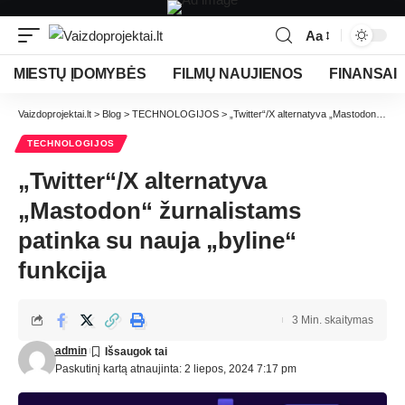
Aa
MIESTŲ ĮDOMYBĖS
FILMŲ NAUJIENOS
FINANSAI
Vaizdoprojektai.lt
>
Blog
>
TECHNOLOGIJOS
>
„Twitter“/X alternatyva „Mastodon“ žurnalistams patinka su nauja „byline“ funkcija
TECHNOLOGIJOS
„Twitter“/X alternatyva
„Mastodon“ žurnalistams
patinka su nauja „byline“
funkcija
3 Min. skaitymas
admin
Paskutinį kartą atnaujinta: 2 liepos, 2024 7:17 pm