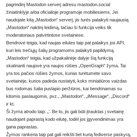
pagrindinį Mastodon serverį adresu mastodon.social
žiniatinklyje arba oficialioje programoje mobiliesiems. Jei
naudojate kitą „Mastodon“ serverį, jis turės palaikyti naujausią
„Mastodon“ naktinį leidimą, tačiau ši funkcija veiks tik
moderatoriaus patvirtintose svetainėse.
Bendrovė teigia, kad naujas eilutes taip pat palaikys jos API,
kuri leis trečiųjų šalių programoms palaikyti papildymą.
„Mastodon“ teigia, kad užpakalinėje dalyje šią funkciją
skatinanti naujovė yra naujos rūšies „OpenGraph“ žyma. Tai
yra tos pačios rūšies žymos, kurias turėtumėte savo
svetainėje, kurios padeda nustatyti, koks miniatiūros vaizdas
bus rodomas šalia puslapio peržiūros, kai bendrinamas su
kitomis paslaugomis, pvz., „Mastodon“, „iMessage“, „Discord“
ir kt.
Ši žyma atrodo taip: „
'. Be to, jis gali būti įtrauktas į svetainę
naudojant paprastą kodo eilutę, todėl jos įgyvendinimas yra
gana paprastas.
Žymos rankena taip pat gali reikšti bet kurią fediverse paskyrą,