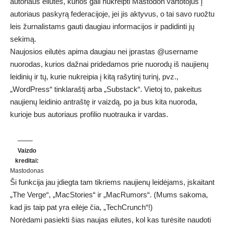
autoriaus eilutes, kurios gali nukreipti Mastodon vartotojus į
autoriaus paskyrą federacijoje, jei jis aktyvus, o tai savo ruožtu
leis žurnalistams gauti daugiau informacijos ir padidinti jų
sekimą.
Naujosios eilutės apima daugiau nei įprastas @username
nuorodas, kurios dažnai pridedamos prie nuorodų iš naujienų
leidinių ir tų, kurie nukreipia į kitą rašytinį turinį, pvz.,
„WordPress“ tinklaraštį arba „Substack“. Vietoj to, pakeitus
naujienų leidinio antraštę ir vaizdą, po ja bus kita nuoroda,
kurioje bus autoriaus profilio nuotrauka ir vardas.
Vaizdo
kreditai:
Mastodonas
Ši funkcija jau įdiegta tam tikriems naujienų leidėjams, įskaitant
„The Verge“, „MacStories“ ir „MacRumors“. (Mums sakoma,
kad jis taip pat yra eilėje čia, „TechCrunch“!)
Norėdami pasiekti šias naujas eilutes, kol kas turėsite naudoti