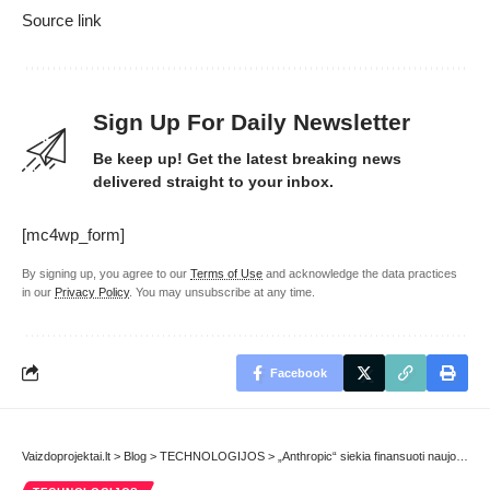
Source link
Sign Up For Daily Newsletter
Be keep up! Get the latest breaking news
delivered straight to your inbox.
[mc4wp_form]
By signing up, you agree to our
Terms of Use
and acknowledge the data practices
in our
Privacy Policy
. You may unsubscribe at any time.
Facebook
Vaizdoprojektai.lt
>
Blog
>
TECHNOLOGIJOS
>
„Anthropic“ siekia finansuoti naujos, išsamesnės kartos AI etalonus