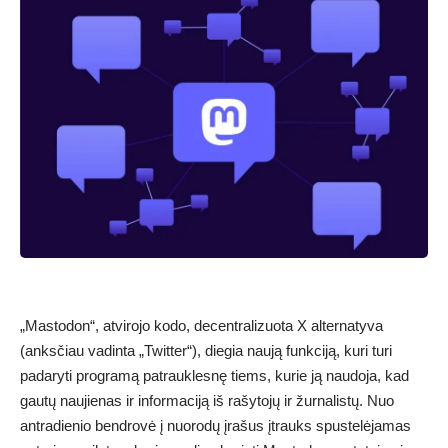
„Mastodon“, atvirojo kodo, decentralizuota X alternatyva
(anksčiau vadinta „Twitter“), diegia naują funkciją, kuri turi
padaryti programą patrauklesnę tiems, kurie ją naudoja, kad
gautų naujienas ir informaciją iš rašytojų ir žurnalistų. Nuo
antradienio bendrovė į nuorodų įrašus įtrauks spustelėjamas