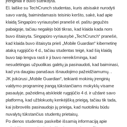
įrenginiai ir buvo sutrikdyta.
El. laiške su TechCrunch studentas, kuris atsisakė nurodyti
savo vardą, baimindamasis teisinio keršto, sakė, kad apie
klaidą Singapūro vyriausybei pranešė el. paštu gegužės
pabaigoje, tačiau negalėjo būti tikras, kad klaida kada nors
buvo ištaisyta. Singapūro vyriausybė „TechCrunch“ pranešė,
kad klaida buvo ištaisyta prieš „Mobile Guardian“ kibernetinę
ataką rugpjūčio 4 d., tačiau studentas teigė, kad šią klaidą
buvo taip lengva rasti ir ji buvo nereikšminga, kad
nesudėtingas užpuolikas galėtų ja pasinaudoti, kad baiminasi,
kad yra daugiau panašaus išnaudojimo pažeidžiamumų. .
JK įsikūrusi „Mobile Guardian“, teikianti mokinių įrenginių
valdymo programinę įrangą tūkstančiams mokyklų visame
pasaulyje, pažeidimą atskleidė rugpjūčio 4 d. ir uždarė savo
platformą, kad užblokuotų kenkėjišką prieigą, tačiau tik tada,
kai įsibrovėlis pasinaudojo jų prieiga, kad nuotoliniu būdu
nuvalytų tūkstančius studentų prietaisų.
Po dienos studentas paskelbė išsamią informaciją apie