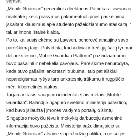
sąrašai.
„Mobile Guardian“ generalinis direktorius Patrickas Lawsonas
neatsakė į kelis prašymus pakomentuoti prieš paskelbimą,
įskaitant klausimus apie studento pažeidžiamumo ataskaitą ir
tai, ar įmonė ištaisė klaidą.
Po to, kai susisiekėme su Lawson, bendrovė atnaujino savo
pareiškimą taip: „Patvirtinta, kad vidiniai ir trečiųjų šalių tyrimai
dėl ankstesnių „Mobile Guardian Platform“ pažeidžiamumų
buvo pašalinti ir nebekelia pavojaus. Pareiškime nenurodyta,
kada buvo pašalinti ankstesni trūkumai, taip pat aiškiai
nepaneigiamas ryšys tarp ankstesnių trūkumų ir rugpjūčio
mėn. kibernetinės atakos.
Tai jau antrasis saugumo incidentas šiais metais „Mobile
Guardian“. Balandį Singapūro švietimo ministerija patvirtino,
kad buvo įsilaužta į įmonės valdymo portalą, o šimtų
Singapūro mokyklų tėvų ir mokyklų darbuotojų asmeninė
informacija buvo pažeista. Ministerija pažeidimą siejo su
„Mobile Guardian“ atsaine slaptažodžių politika, o ne su jos