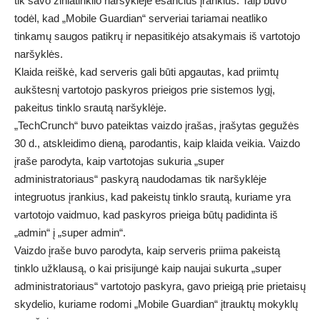
tik savo žiniatinklio naršyklėje esančius įrankius. Taip buvo
todėl, kad „Mobile Guardian“ serveriai tariamai neatliko
tinkamų saugos patikrų ir nepasitikėjo atsakymais iš vartotojo
naršyklės.
Klaida reiškė, kad serveris gali būti apgautas, kad priimtų
aukštesnį vartotojo paskyros prieigos prie sistemos lygį,
pakeitus tinklo srautą naršyklėje.
„TechCrunch“ buvo pateiktas vaizdo įrašas, įrašytas gegužės
30 d., atskleidimo dieną, parodantis, kaip klaida veikia. Vaizdo
įraše parodyta, kaip vartotojas sukuria „super
administratoriaus“ paskyrą naudodamas tik naršyklėje
integruotus įrankius, kad pakeistų tinklo srautą, kuriame yra
vartotojo vaidmuo, kad paskyros prieiga būtų padidinta iš
„admin“ į „super admin“.
Vaizdo įraše buvo parodyta, kaip serveris priima pakeistą
tinklo užklausą, o kai prisijungė kaip naujai sukurta „super
administratoriaus“ vartotojo paskyra, gavo prieigą prie prietaisų
skydelio, kuriame rodomi „Mobile Guardian“ įtrauktų mokyklų