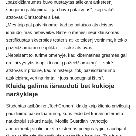
„pažeidžiamumas buvo nustatytas atliekant ankstesnį
saugumo patikrinimą ir jau buvo pataisytas“, kaip sakė
atstovas Christopheris Lee.
„Mes taip pat patvirtinome, kad po pataisos atskleistas
išnaudojimas nebeveikė. Birželio mėnesį nepriklausomas
sertifikuotas skverbties testeris atliko tolesnį vertinimą ir tokio
pažeidžiamumo neaptikta“, – sakė atstovas.
„Nepaisant to, turime omenyje, kad kibernetinės grėsmės gali
greitai vystytis ir aptikti naujų pažeidžiamumų“, – sakė
atstovas ir pridūrė, kad ministerija „tokį pažeidžiamumo
atskleidimą vertina rimtai ir juos nuodugniai ištirs“.
Klaidą galima išnaudoti bet kokioje
naršyklėje
Studentas apibūdino „TechCrunch“ klaidą kaip kliento privilegijų
padidinimo pažeidžiamumą, kuris leido bet kuriam interneto
naudotojui sukurti naują „Mobile Guardian“ vartotojo
abonementą su itin aukštu sistemos prieigos lygiu, naudojant