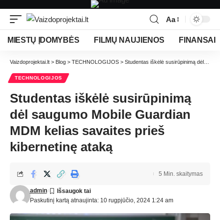
Aa
MIESTŲ ĮDOMYBĖS
FILMŲ NAUJIENOS
FINANSAI
Vaizdoprojektai.lt
>
Blog
>
TECHNOLOGIJOS
>
Studentas iškėlė susirūpinimą dėl saugumo Mobile Guardian MDM kelias savaites prieš kibernetinę ataką
TECHNOLOGIJOS
Studentas iškėlė susirūpinimą
dėl saugumo Mobile Guardian
MDM kelias savaites prieš
kibernetinę ataką
5 Min. skaitymas
admin
Paskutinį kartą atnaujinta: 10 rugpjūčio, 2024 1:24 am