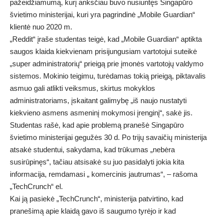
pažeidžiamumą, kurį anksčiau buvo nusiuntęs Singapūro
švietimo ministerijai, kuri yra pagrindinė „Mobile Guardian“
klientė nuo 2020 m.
„Reddit“ įraše studentas teigė, kad „Mobile Guardian“ aptikta
saugos klaida kiekvienam prisijungusiam vartotojui suteikė
„super administratorių“ prieigą prie įmonės vartotojų valdymo
sistemos. Mokinio teigimu, turėdamas tokią prieigą, piktavalis
asmuo gali atlikti veiksmus, skirtus mokyklos
administratoriams, įskaitant galimybę „iš naujo nustatyti
kiekvieno asmens asmeninį mokymosi įrenginį“, sakė jis.
Studentas rašė, kad apie problemą pranešė Singapūro
švietimo ministerijai gegužės 30 d. Po trijų savaičių ministerija
atsakė studentui, sakydama, kad trūkumas „nebėra
susirūpinęs“, tačiau atsisakė su juo pasidalyti jokia kita
informacija, remdamasi „ komercinis jautrumas“, – rašoma
„TechCrunch“ el.
Kai ją pasiekė „TechCrunch“, ministerija patvirtino, kad
pranešimą apie klaidą gavo iš saugumo tyrėjo ir kad