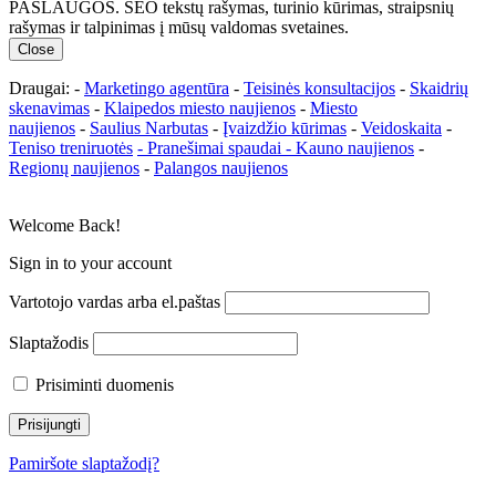
PASLAUGOS. SEO tekstų rašymas, turinio kūrimas, straipsnių
rašymas ir talpinimas į mūsų valdomas svetaines.
Close
Draugai: -
Marketingo agentūra
-
Teisinės konsultacijos
-
Skaidrių
skenavimas
-
Klaipedos miesto naujienos
-
Miesto
naujienos
-
Saulius Narbutas
-
Įvaizdžio kūrimas
-
Veidoskaita
-
Teniso treniruotės
- Pranešimai spaudai -
Kauno naujienos
-
Regionų naujienos
-
Palangos naujienos
Welcome Back!
Sign in to your account
Vartotojo vardas arba el.paštas
Slaptažodis
Prisiminti duomenis
Pamiršote slaptažodį?