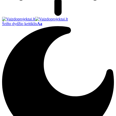
Šrifto dydžio keitiklis
Aa