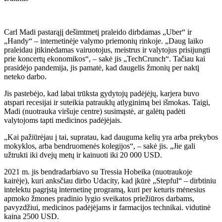
Carl Madi pastarąjį dešimtmetį praleido dirbdamas „Uber“ ir
„Handy“ – internetinėje valymo priemonių rinkoje. „Daug laiko
praleidau įtikinėdamas vairuotojus, meistrus ir valytojus prisijungti
prie koncertų ekonomikos“, – sakė jis „TechCrunch“. Tačiau kai
prasidėjo pandemija, jis pamatė, kad daugelis žmonių per naktį
neteko darbo.
Jis pastebėjo, kad labai trūksta gydytojų padėjėjų, karjera buvo
atspari recesijai ir suteikia patrauklų atlyginimą bei išmokas. Taigi,
Madi (nuotrauka viršuje centre) susimąstė, ar galėtų padėti
valytojoms tapti medicinos padėjėjais.
„Kai pažiūrėjau į tai, supratau, kad dauguma kelių yra arba prekybos
mokyklos, arba bendruomenės kolegijos“, – sakė jis. „Jie gali
užtrukti iki dvejų metų ir kainuoti iki 20 000 USD.
2021 m. jis bendradarbiavo su Tressia Hobeika (nuotraukoje
kairėje), kuri anksčiau dirbo Udacity, kad įkūrė „Stepful“ – dirbtiniu
intelektu pagrįstą internetinę programą, kuri per keturis mėnesius
apmoko žmones pradinio lygio sveikatos priežiūros darbams,
pavyzdžiui, medicinos padėjėjams ir farmacijos technikai. vidutinė
kaina 2500 USD.