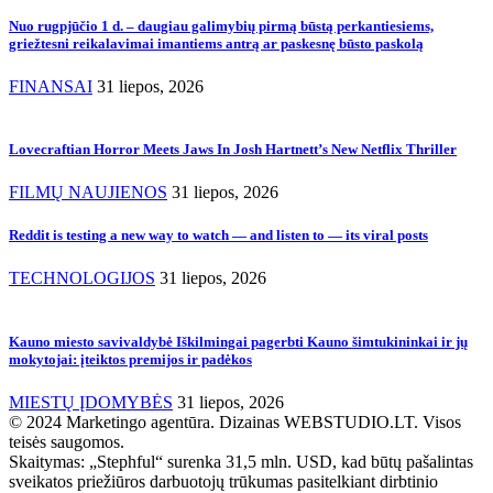
Nuo rugpjūčio 1 d. – daugiau galimybių pirmą būstą perkantiesiems,
griežtesni reikalavimai imantiems antrą ar paskesnę būsto paskolą
FINANSAI
31 liepos, 2026
Lovecraftian Horror Meets Jaws In Josh Hartnett’s New Netflix Thriller
FILMŲ NAUJIENOS
31 liepos, 2026
Reddit is testing a new way to watch — and listen to — its viral posts
TECHNOLOGIJOS
31 liepos, 2026
Kauno miesto savivaldybė Iškilmingai pagerbti Kauno šimtukininkai ir jų
mokytojai: įteiktos premijos ir padėkos
MIESTŲ ĮDOMYBĖS
31 liepos, 2026
© 2024 Marketingo agentūra. Dizainas WEBSTUDIO.LT. Visos
teisės saugomos.
Skaitymas:
„Stephful“ surenka 31,5 mln. USD, kad būtų pašalintas
sveikatos priežiūros darbuotojų trūkumas pasitelkiant dirbtinio