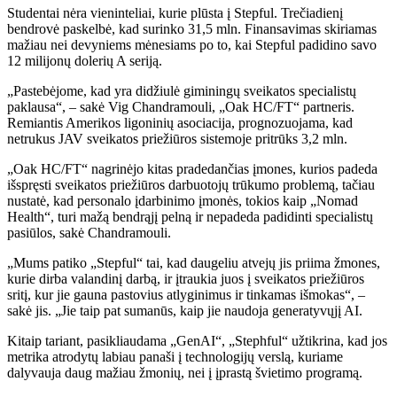
Studentai nėra vieninteliai, kurie plūsta į Stepful. Trečiadienį
bendrovė paskelbė, kad surinko 31,5 mln. Finansavimas skiriamas
mažiau nei devyniems mėnesiams po to, kai Stepful padidino savo
12 milijonų dolerių A seriją.
„Pastebėjome, kad yra didžiulė giminingų sveikatos specialistų
paklausa“, – sakė Vig Chandramouli, „Oak HC/FT“ partneris.
Remiantis Amerikos ligoninių asociacija, prognozuojama, kad
netrukus JAV sveikatos priežiūros sistemoje pritrūks 3,2 mln.
„Oak HC/FT“ nagrinėjo kitas pradedančias įmones, kurios padeda
išspręsti sveikatos priežiūros darbuotojų trūkumo problemą, tačiau
nustatė, kad personalo įdarbinimo įmonės, tokios kaip „Nomad
Health“, turi mažą bendrąjį pelną ir nepadeda padidinti specialistų
pasiūlos, sakė Chandramouli.
„Mums patiko „Stepful“ tai, kad daugeliu atvejų jis priima žmones,
kurie dirba valandinį darbą, ir įtraukia juos į sveikatos priežiūros
sritį, kur jie gauna pastovius atlyginimus ir tinkamas išmokas“, –
sakė jis. „Jie taip pat
sumanūs, kaip jie naudoja generatyvųjį AI.
Kitaip tariant, pasikliaudama „GenAI“, „Stephful“ užtikrina, kad jos
metrika atrodytų labiau panaši į technologijų verslą, kuriame
dalyvauja daug mažiau žmonių, nei į įprastą švietimo programą.