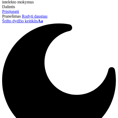
intelekto mokymus
Dalintis
Prisijungti
Pranešimas
Rodyti daugiau
Šrifto dydžio keitiklis
Aa