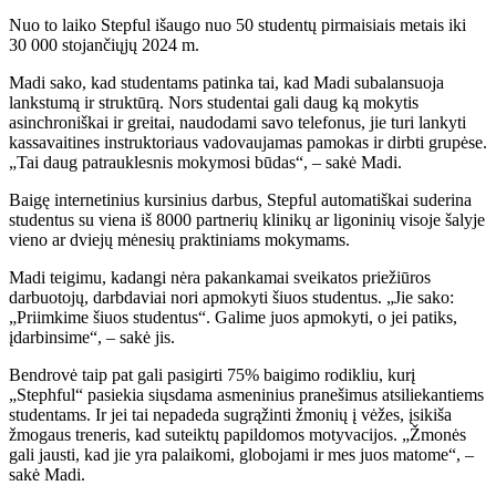
Nuo to laiko Stepful išaugo nuo 50 studentų pirmaisiais metais iki
30 000 stojančiųjų 2024 m.
Madi sako, kad studentams patinka tai, kad Madi subalansuoja
lankstumą ir struktūrą. Nors studentai gali daug ką mokytis
asinchroniškai ir greitai, naudodami savo telefonus, jie turi lankyti
kassavaitines instruktoriaus vadovaujamas pamokas ir dirbti grupėse.
„Tai daug patrauklesnis mokymosi būdas“, – sakė Madi.
Baigę internetinius kursinius darbus, Stepful automatiškai suderina
studentus su viena iš 8000 partnerių klinikų ar ligoninių visoje šalyje
vieno ar dviejų mėnesių praktiniams mokymams.
Madi teigimu, kadangi nėra pakankamai sveikatos priežiūros
darbuotojų, darbdaviai nori apmokyti šiuos studentus. „Jie sako:
„Priimkime šiuos studentus“. Galime juos apmokyti, o jei patiks,
įdarbinsime“, – sakė jis.
Bendrovė taip pat gali pasigirti 75% baigimo rodikliu, kurį
„Stephful“ pasiekia siųsdama asmeninius pranešimus atsiliekantiems
studentams. Ir jei tai nepadeda sugrąžinti žmonių į vėžes, įsikiša
žmogaus treneris, kad suteiktų papildomos motyvacijos. „Žmonės
gali jausti, kad jie yra palaikomi, globojami ir mes juos matome“, –
sakė Madi.