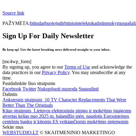
Source link
PAŽYMĖTA:
būtų
darbuotojų
dirbtinio
intelekto
kad
mln
mokymus
pašali
Sign Up For Daily Newsletter
Be keep up! Get the latest breaking news delivered straight to your inbox.
[mc4wp_form]
By signing up, you agree to our
Terms of Use
and acknowledge the
data practices in our
Privacy Policy
. You may unsubscribe at any
time.
Pasidalinkite šiuo straipsniu
Facebook
Twitter
Nukopijuoti nuorodą
Spausdinti
Dalintis
Ankstesnis straipsnis
10 TV Character Replacements That Were
Better Than The Originals
Kitas straipsnis
Lietuvos elektroninių pinigų ir mokėjimo įstaigoms
atvertas kelias nuo 2025 m. balandžio mėn. naudotis Eurosistemos
centrinių bankų ir kitomis ES veikiančiomis mokėjimo sistemomis
Sekite mus
WEBSTUDIO.LT
© SKAITMENINIO MARKETINGO