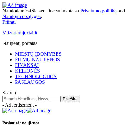
Naudodamiesi šia svetaine sutinkate su
Privatumo politika
and
Naudojimo sąlygos
.
Priimti
Vaizdoprojektai.lt
Naujienų portalas
MIESTŲ ĮDOMYBĖS
FILMŲ NAUJIENOS
FINANSAI
KELIONĖS
TECHNOLOGIJOS
PASLAUGOS
Search
- Advertisement -
Paskutinės naujienos