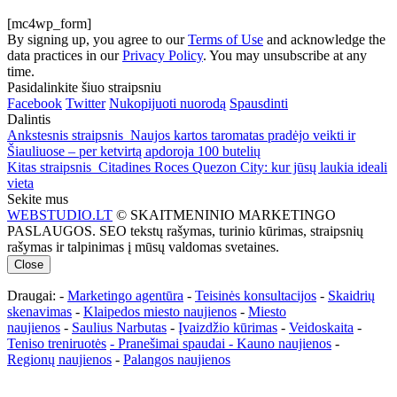
[mc4wp_form]
By signing up, you agree to our
Terms of Use
and acknowledge the
data practices in our
Privacy Policy
. You may unsubscribe at any
time.
Pasidalinkite šiuo straipsniu
Facebook
Twitter
Nukopijuoti nuorodą
Spausdinti
Dalintis
Ankstesnis straipsnis
Naujos kartos taromatas pradėjo veikti ir
Šiauliuose – per ketvirtą apdoroja 100 butelių
Kitas straipsnis
Citadines Roces Quezon City: kur jūsų laukia ideali
vieta
Sekite mus
WEBSTUDIO.LT
© SKAITMENINIO MARKETINGO
PASLAUGOS. SEO tekstų rašymas, turinio kūrimas, straipsnių
rašymas ir talpinimas į mūsų valdomas svetaines.
Close
Draugai: -
Marketingo agentūra
-
Teisinės konsultacijos
-
Skaidrių
skenavimas
-
Klaipedos miesto naujienos
-
Miesto
naujienos
-
Saulius Narbutas
-
Įvaizdžio kūrimas
-
Veidoskaita
-
Teniso treniruotės
- Pranešimai spaudai -
Kauno naujienos
-
Regionų naujienos
-
Palangos naujienos