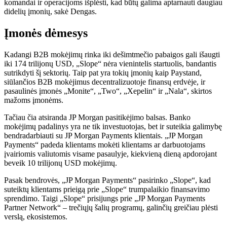
komandai ir operacijoms išplėsti, kad būtų galima aptarnauti daugiau
didelių įmonių, sakė Dengas.
Įmonės dėmesys
Kadangi B2B mokėjimų rinka iki dešimtmečio pabaigos gali išaugti
iki 174 trilijonų USD, „Slope“ nėra vienintelis startuolis, bandantis
sutrikdyti šį sektorių. Taip pat yra tokių įmonių kaip Paystand,
siūlančios B2B mokėjimus decentralizuotoje finansų erdvėje, ir
pasaulinės įmonės „Monite“, „Two“, „Xepelin“ ir „Nala“, skirtos
mažoms įmonėms.
Tačiau čia atsiranda JP Morgan pasitikėjimo balsas. Banko
mokėjimų padalinys yra ne tik investuotojas, bet ir suteikia galimybę
bendradarbiauti su JP Morgan Payments klientais. „JP Morgan
Payments“ padeda klientams mokėti klientams ar darbuotojams
įvairiomis valiutomis visame pasaulyje, kiekvieną dieną apdorojant
beveik 10 trilijonų USD mokėjimų.
Pasak bendrovės, „JP Morgan Payments“ pasirinko „Slope“, kad
suteiktų klientams prieigą prie „Slope“ trumpalaikio finansavimo
sprendimo. Taigi „Slope“ prisijungs prie „JP Morgan Payments
Partner Network“ – trečiųjų šalių programų, galinčių greičiau plėsti
verslą, ekosistemos.