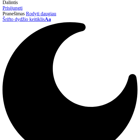
Dalintis
Prisijungti
Pranešimas
Rodyti daugiau
Šrifto dydžio keitiklis
Aa