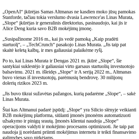
„OpenAI“ įkūrėjas Samas Altmanas ne kasdien moko jūsų pamokas
Stanforde, tačiau tokia verslumo dvasia Lawrence'as Linas Murata,
„Slope“ įkūrėjas ir generalinis direktorius, pasinaudojo, kai jis ir
Alice Deng kuria savo B2B mokėjimų įmonę.
„Susipažinome 2016 m., kai jis vedė pamoką „Kaip pradėti
startuolį“, – „TechCrunch“ pasakojo Linas Murata. „Jis taip pat
skaitė keletą kalbų, ir mes galiausiai palaikėme ryšį.
Po to, kai Linas Murata ir Dengas 2021 m. įkūrė „Slope“, šie
santykiai suklestėjo ir galiausiai virto garsaus startuolių investuotojo
balsavimu. 2021 m. išleidęs „Slope“ ir A seriją 2022 m., Altmanas
buvo vienas iš investuotojų, parėmusių bendrovę. 30 milijonų
dolerių rizikos 2023 m.
„Jis buvo tikrai sužavėtas pažangos, kurią padarėme „Slope“, – sakė
Linas Murata.
Štai kas Altmanui padarė įspūdį: „Slope“ yra Silicio slėnyje veikianti
B2B mokėjimų platforma, siūlanti įmonės įmonėms automatizuoti
užsakymo ir pinigų srautą. Įmonės klientai naudoja „Slope“
operacijoms valdyti ir mokėjimo procesams optimizuoti. Jie taip pat
naudoja jį norėdami priimti mokėjimus internetu ir teikti finansavimo
galimybes savo pirkėjams.