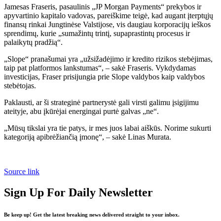
Jamesas Fraseris, pasaulinis „JP Morgan Payments“ prekybos ir
apyvartinio kapitalo vadovas, pareiškime teigė, kad augant įterptųjų
finansų rinkai Jungtinėse Valstijose, vis daugiau korporacijų ieškos
sprendimų, kurie „sumažintų trintį, supaprastintų procesus ir
palaikytų pradžią“.
„Slope“ pranašumai yra „užsižadėjimo ir kredito rizikos stebėjimas,
taip pat platformos lankstumas“, – sakė Fraseris. Vykdydamas
investicijas, Fraser prisijungia prie Slope valdybos kaip valdybos
stebėtojas.
Paklausti, ar ši strateginė partnerystė gali virsti galimu įsigijimu
ateityje, abu įkūrėjai energingai purtė galvas „ne“.
„Mūsų tikslai yra tie patys, ir mes juos labai aiškūs. Norime sukurti
kategoriją apibrėžiančią įmonę“, – sakė Linas Murata.
Source link
Sign Up For Daily Newsletter
Be keep up! Get the latest breaking news delivered straight to your inbox.