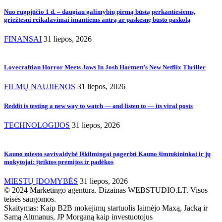
Nuo rugpjūčio 1 d. – daugiau galimybių pirmą būstą perkantiesiems,
griežtesni reikalavimai imantiems antrą ar paskesnę būsto paskolą
FINANSAI
31 liepos, 2026
Lovecraftian Horror Meets Jaws In Josh Hartnett’s New Netflix Thriller
FILMŲ NAUJIENOS
31 liepos, 2026
Reddit is testing a new way to watch — and listen to — its viral posts
TECHNOLOGIJOS
31 liepos, 2026
Kauno miesto savivaldybė Iškilmingai pagerbti Kauno šimtukininkai ir jų
mokytojai: įteiktos premijos ir padėkos
MIESTŲ ĮDOMYBĖS
31 liepos, 2026
© 2024 Marketingo agentūra. Dizainas WEBSTUDIO.LT. Visos
teisės saugomos.
Skaitymas:
Kaip B2B mokėjimų startuolis laimėjo Maxą, Jacką ir
Samą Altmanus, JP Morganą kaip investuotojus