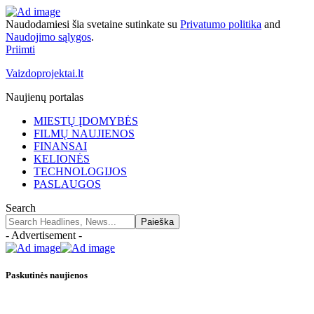
Naudodamiesi šia svetaine sutinkate su
Privatumo politika
and
Naudojimo sąlygos
.
Priimti
Vaizdoprojektai.lt
Naujienų portalas
MIESTŲ ĮDOMYBĖS
FILMŲ NAUJIENOS
FINANSAI
KELIONĖS
TECHNOLOGIJOS
PASLAUGOS
Search
- Advertisement -
Paskutinės naujienos