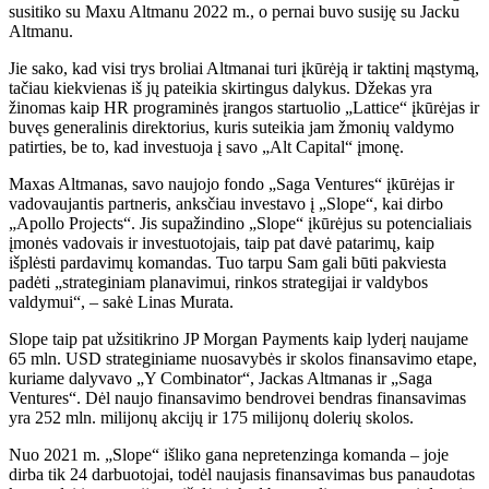
susitiko su Maxu Altmanu 2022 m., o pernai buvo susiję su Jacku
Altmanu.
Jie sako, kad visi trys broliai Altmanai turi įkūrėją ir taktinį mąstymą,
tačiau kiekvienas iš jų pateikia skirtingus dalykus. Džekas yra
žinomas kaip HR programinės įrangos startuolio „Lattice“ įkūrėjas ir
buvęs generalinis direktorius, kuris suteikia jam žmonių valdymo
patirties, be to, kad investuoja į savo „Alt Capital“ įmonę.
Maxas Altmanas, savo naujojo fondo „Saga Ventures“ įkūrėjas ir
vadovaujantis partneris, anksčiau investavo į „Slope“, kai dirbo
„Apollo Projects“. Jis supažindino „Slope“ įkūrėjus su potencialiais
įmonės vadovais ir investuotojais, taip pat davė patarimų, kaip
išplėsti pardavimų komandas. Tuo tarpu Sam gali būti pakviesta
padėti „strateginiam planavimui, rinkos strategijai ir valdybos
valdymui“, – sakė Linas Murata.
Slope taip pat užsitikrino JP Morgan Payments kaip lyderį naujame
65 mln. USD strateginiame nuosavybės ir skolos finansavimo etape,
kuriame dalyvavo „Y Combinator“, Jackas Altmanas ir „Saga
Ventures“. Dėl naujo finansavimo bendrovei bendras finansavimas
yra 252 mln. milijonų akcijų ir 175 milijonų dolerių skolos.
Nuo 2021 m. „Slope“ išliko gana nepretenzinga komanda – joje
dirba tik 24 darbuotojai, todėl naujasis finansavimas bus panaudotas