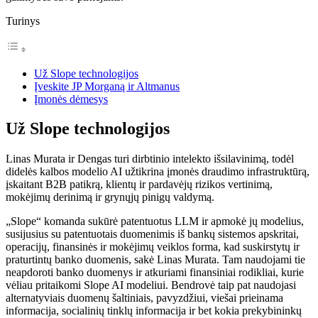
Turinys
Už Slope technologijos
Įveskite JP Morganą ir Altmanus
Įmonės dėmesys
Už Slope technologijos
Linas Murata ir Dengas turi dirbtinio intelekto išsilavinimą, todėl
didelės kalbos modelio AI užtikrina įmonės draudimo infrastruktūrą,
įskaitant B2B patikrą, klientų ir pardavėjų rizikos vertinimą,
mokėjimų derinimą ir grynųjų pinigų valdymą.
„Slope“ komanda sukūrė patentuotus LLM ir apmokė jų modelius,
susijusius su patentuotais duomenimis iš bankų sistemos apskritai,
operacijų, finansinės ir mokėjimų veiklos forma, kad suskirstytų ir
praturtintų banko duomenis, sakė Linas Murata. Tam naudojami tie
neapdoroti banko duomenys ir atkuriami finansiniai rodikliai, kurie
vėliau pritaikomi Slope AI modeliui. Bendrovė taip pat naudojasi
alternatyviais duomenų šaltiniais, pavyzdžiui, viešai prieinama
informacija, socialinių tinklų informacija ir bet kokia prekybininkų