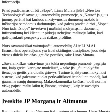
informacija.
Prieš pradėdamas dirbti „Slope“, Linas Murata įkūrė „Newton
Technologies“ savaeigių automobilių pramonėje, o „Nauto“ įsigijus
įmonę, perėmė kai kuriuos ankstyvuosius duomenų mokslo ir
inžinerijos samdomus darbuotojus, kad galėtų pradėti dirbti „Slope“.
Nuo tada „Slope“ investavo į mašininį mokymąsi ir duomenų
infrastruktūrą bei klientų ir pirkėjų stebėjimą realiuoju laiku, kad
galėtų sukurti perspektyvius rizikos profilius.
Nors savarankiškai vairuojančių automobilių AI ir LLM AI
finansinėms operacijoms yra labai skirtingos disciplinos, juos sieja
vienas didelis bruožas: greičio poreikis, sakė Linas Murata.
„Savarankiškas vairavimas yra tokia neprotinga pramonė, pagrįsta
tuo, kaip greitai kartojate modelius“, – sakė jis. „Su nuolydžiu
iteracijos greitis yra didelis griovys. Turime tą aktyvaus mokymosi
sistemą, kad galėtume nuolat perkvalifikuoti ir tobulinti modelį, kai
gauname naujų duomenų. Makroekonomika keičiasi, todėl norime
viską pajusti realiu laiku ir, žinoma, teisingai, kaip ir savaeigis
automobilis.
Įveskite JP Morganą ir Altmanus
Be investicijų, Samo Altmano įtaka apėmė visą įmonę. Linas Murata