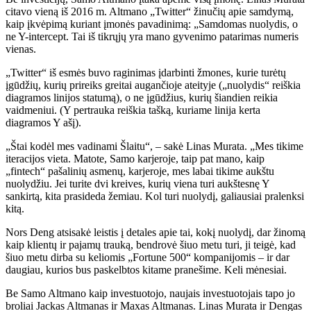
citavo vieną iš 2016 m. Altmano „Twitter“ žinučių apie samdymą,
kaip įkvėpimą kuriant įmonės pavadinimą: „Samdomas nuolydis, o
ne Y-intercept. Tai iš tikrųjų yra mano gyvenimo patarimas numeris
vienas.
„Twitter“ iš esmės buvo raginimas įdarbinti žmones, kurie turėtų
įgūdžių, kurių prireiks greitai augančioje ateityje („nuolydis“ reiškia
diagramos linijos statumą), o ne įgūdžius, kurių šiandien reikia
vaidmeniui. (Y pertrauka reiškia tašką, kuriame linija kerta
diagramos Y ašį).
„Štai kodėl mes vadinami Šlaitu“, – sakė Linas Murata. „Mes tikime
iteracijos vieta. Matote, Samo karjeroje, taip pat mano, kaip
„fintech“ pašalinių asmenų, karjeroje, mes labai tikime aukštu
nuolydžiu. Jei turite dvi kreives, kurių viena turi aukštesnę Y
sankirtą, kita prasideda žemiau. Kol turi nuolydį, galiausiai pralenksi
kitą.
Nors Deng atsisakė leistis į detales apie tai, kokį nuolydį, dar žinomą
kaip klientų ir pajamų trauką, bendrovė šiuo metu turi, ji teigė, kad
šiuo metu dirba su keliomis „Fortune 500“ kompanijomis – ir dar
daugiau, kurios bus paskelbtos kitame pranešime. Keli mėnesiai.
Be Samo Altmano kaip investuotojo, naujais investuotojais tapo jo
broliai Jackas Altmanas ir Maxas Altmanas. Linas Murata ir Dengas