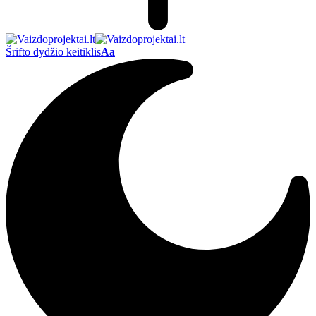
Šrifto dydžio keitiklis
Aa