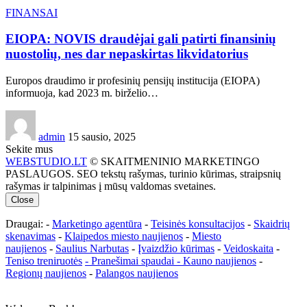
FINANSAI
EIOPA: NOVIS draudėjai gali patirti finansinių
nuostolių, nes dar nepaskirtas likvidatorius
Europos draudimo ir profesinių pensijų institucija (EIOPA)
informuoja, kad 2023 m. birželio…
admin
15 sausio, 2025
Sekite mus
WEBSTUDIO.LT
© SKAITMENINIO MARKETINGO
PASLAUGOS. SEO tekstų rašymas, turinio kūrimas, straipsnių
rašymas ir talpinimas į mūsų valdomas svetaines.
Close
Draugai: -
Marketingo agentūra
-
Teisinės konsultacijos
-
Skaidrių
skenavimas
-
Klaipedos miesto naujienos
-
Miesto
naujienos
-
Saulius Narbutas
-
Įvaizdžio kūrimas
-
Veidoskaita
-
Teniso treniruotės
- Pranešimai spaudai -
Kauno naujienos
-
Regionų naujienos
-
Palangos naujienos