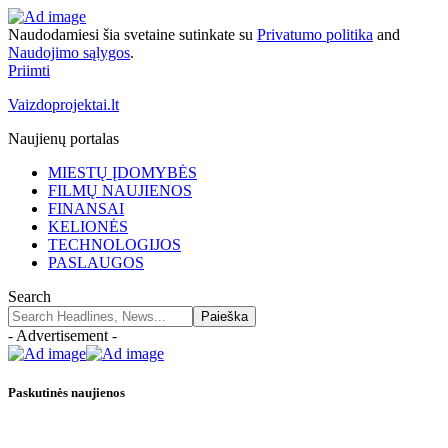
Naudodamiesi šia svetaine sutinkate su
Privatumo politika
and
Naudojimo sąlygos
.
Priimti
Vaizdoprojektai.lt
Naujienų portalas
MIESTŲ ĮDOMYBĖS
FILMŲ NAUJIENOS
FINANSAI
KELIONĖS
TECHNOLOGIJOS
PASLAUGOS
Search
- Advertisement -
Paskutinės naujienos