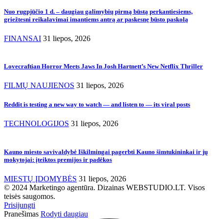
Nuo rugpjūčio 1 d. – daugiau galimybių pirmą būstą perkantiesiems,
griežtesni reikalavimai imantiems antrą ar paskesnę būsto paskolą
FINANSAI
31 liepos, 2026
Lovecraftian Horror Meets Jaws In Josh Hartnett’s New Netflix Thriller
FILMŲ NAUJIENOS
31 liepos, 2026
Reddit is testing a new way to watch — and listen to — its viral posts
TECHNOLOGIJOS
31 liepos, 2026
Kauno miesto savivaldybė Iškilmingai pagerbti Kauno šimtukininkai ir jų
mokytojai: įteiktos premijos ir padėkos
MIESTŲ ĮDOMYBĖS
31 liepos, 2026
© 2024 Marketingo agentūra. Dizainas WEBSTUDIO.LT. Visos
teisės saugomos.
Prisijungti
Pranešimas
Rodyti daugiau