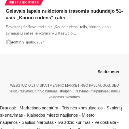
MIESTŲ ĮDOMYBĖS
Gelsvais lapais nuklotomis trasomis nudundėjo 51-
asis „Kauno rudens“ ralis
Savaitgalį finišavo tradicinis „Kauno rudens“ ralis, skirtas vienų
žymiausių šalies lenktynininkų Kastyčio…
admin
9 spalio, 2024
Sekite mus
WEBSTUDIO.LT
© SKAITMENINIO MARKETINGO PASLAUGOS. SEO
tekstų rašymas, turinio kūrimas, straipsnių rašymas ir talpinimas į mūsų
valdomas svetaines.
Draugai: -
Marketingo agentūra
-
Teisinės konsultacijos
-
Skaidrių
skenavimas
-
Klaipedos miesto naujienos
-
Miesto
naujienos
-
Saulius Narbutas
-
Įvaizdžio kūrimas
-
Veidoskaita
-