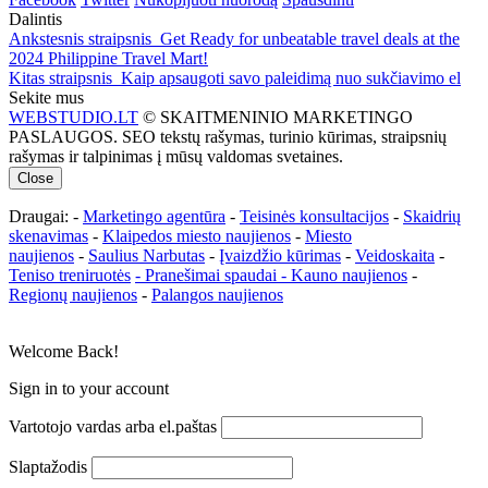
Dalintis
Ankstesnis straipsnis
Get Ready for unbeatable travel deals at the
2024 Philippine Travel Mart!
Kitas straipsnis
Kaip apsaugoti savo paleidimą nuo sukčiavimo el
Sekite mus
WEBSTUDIO.LT
© SKAITMENINIO MARKETINGO
PASLAUGOS. SEO tekstų rašymas, turinio kūrimas, straipsnių
rašymas ir talpinimas į mūsų valdomas svetaines.
Close
Draugai: -
Marketingo agentūra
-
Teisinės konsultacijos
-
Skaidrių
skenavimas
-
Klaipedos miesto naujienos
-
Miesto
naujienos
-
Saulius Narbutas
-
Įvaizdžio kūrimas
-
Veidoskaita
-
Teniso treniruotės
- Pranešimai spaudai -
Kauno naujienos
-
Regionų naujienos
-
Palangos naujienos
Welcome Back!
Sign in to your account
Vartotojo vardas arba el.paštas
Slaptažodis