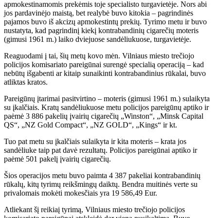
apmokestinamomis prekėmis toje specialisto turgavietėje. Nors abi
jos pardavinėjo maistą, bet realybė buvo kitokia – pagrindinės
pajamos buvo iš akcizų apmokestintų prekių. Tyrimo metu ir buvo
nustatyta, kad pagrindinį kiekį kontrabandinių cigarečių moteris
(gimusi 1961 m.) laiko dviejuose sandėliukuose, turgavietėje.
Reaguodami į tai, šių metų kovo mėn. Vilniaus miesto trečiojo
policijos komisariato pareigūnai surengė specialią operaciją – kad
nebūtų išgabenti ar kitaip sunaikinti kontrabandinius rūkalai, buvo
atliktas kratos.
Pareigūnų įtarimai pasitvirtino – moteris (gimusi 1961 m.) sulaikyta
su įkalčiais. Kratų sandėliukuose metu policijos pareigūnų aptiko ir
paėmė 3 886 pakelių įvairių cigarečių „Winston“, „Minsk Capital
QS“, „NZ Gold Compact“, „NZ GOLD“, „Kings“ ir kt.
Tuo pat metu su įkalčiais sulaikyta ir kita moteris – krata jos
sandėliuke taip pat davė rezultatų. Policijos pareigūnai aptiko ir
paėmė 501 pakelį įvairių cigarečių.
Šios operacijos metu buvo paimta 4 387 pakeliai kontrabandinių
rūkalų, kitų tyrimų reikšmingų daiktų. Bendra muitinės verte su
privalomais mokėti mokesčiais yra 19 586,49 Eur.
Atliekant šį reikiaį tyrimą, Vilniaus miesto trečiojo policijos