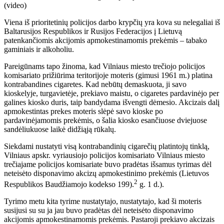
Viena iš prioritetinių policijos darbo krypčių yra kova su nelegaliai iš
Baltarusijos Respublikos ir Rusijos Federacijos į Lietuvą
patenkančiomis akcijomis apmokestinamomis prekėmis – tabako
gaminiais ir alkoholiu.
Pareigūnams tapo žinoma, kad Vilniaus miesto trečiojo policijos
komisariato prižiūrima teritorijoje moteris (gimusi 1961 m.) platina
kontrabandines cigaretes. Kad nebūtų demaskuota, ji savo
kioskelyje, turgavietėje, prekiavo maistu, o cigaretes pardavinėjo per
galines kiosko duris, taip bandydama išvengti dėmesio. Akcizais dalį
apmokestintas prekes moteris slėpė savo kioske po
pardavinėjamomis prekėmis, o šalia kiosko esančiuose dviejuose
sandėliukuose laikė didžiąją rūkalų.
Siekdami nustatyti visą kontrabandinių cigarečių platintojų tinklą,
Vilniaus apskr. vyriausiojo policijos komisariato Vilniaus miesto
trečiajame policijos komisariate buvo pradėtas išsamus tyrimas dėl
neteisėto disponavimo akcizų apmokestinimo prekėmis (Lietuvos
2
Respublikos Baudžiamojo kodekso 199).
g. 1 d.).
Tyrimo metu kita tyrime nustatytajo, nustatytajo, kad ši moteris
susijusi su su ja jau buvo pradėtas dėl neteisėto disponavimo
akcijomis apmokestinamomis prekėmis. Pastaroji prekiavo akcizais