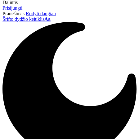
Dalintis
Prisijungti
Pranešimas
Rodyti daugiau
Šrifto dydžio keitiklis
Aa