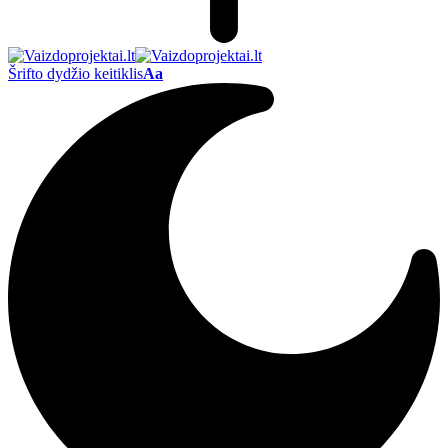
Šrifto dydžio keitiklis
Aa