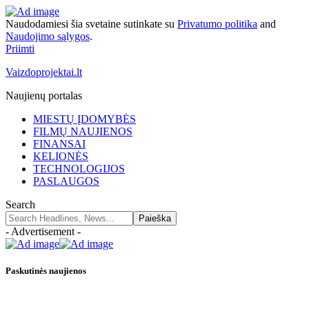
Naudodamiesi šia svetaine sutinkate su
Privatumo politika
and
Naudojimo sąlygos
.
Priimti
Vaizdoprojektai.lt
Naujienų portalas
MIESTŲ ĮDOMYBĖS
FILMŲ NAUJIENOS
FINANSAI
KELIONĖS
TECHNOLOGIJOS
PASLAUGOS
Search
- Advertisement -
Paskutinės naujienos