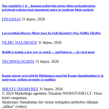
Nuo rugpjūčio 1 d. – daugiau galimybių pirmą būstą perkantiesiems,
griežtesni reikalavimai imantiems antrą ar paskesnę būsto paskolą
FINANSAI
31 liepos, 2026
Lovecraftian Horror Meets Jaws In Josh Hartnett’s New Netflix Thriller
FILMŲ NAUJIENOS
31 liepos, 2026
Reddit is testing a new way to watch — and listen to — its viral posts
TECHNOLOGIJOS
31 liepos, 2026
Kauno miesto savivaldybė Iškilmingai pagerbti Kauno šimtukininkai ir jų
mokytojai: įteiktos premijos ir padėkos
MIESTŲ ĮDOMYBĖS
31 liepos, 2026
© 2024 Marketingo agentūra. Dizainas WEBSTUDIO.LT. Visos
teisės saugomos.
Skaitymas:
Sunaikintas dar vienas nelegalios prekybos rūkalais
„taškas“ (video)