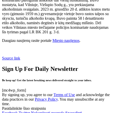
komisariato pareigūnai atskleidė dar vieną nusikaltimą. Buvo
nustatyta, kad Vilniuje, Viršupio Sodų g., yra prekiaujama
alkoholiniais svaigalais. 2023 m. gruodžio 20 d. atliktos kratos metu
vyro (gimusio 1959 m.) gyvenamojoje vietoje buvo rastos talpos su
skysciu, turinčiu alkoholio kvapą. Buvo paimta 58 l denatūruoto
etilo alkoholio, naminės degtinės ir kitų medžiagų mišinio. Dėl
veikos Vilniaus miesto trečiajame policijos komisariate naudojamas
šis tyrimas pagal LR BK 201 g. 3 d.
Daugiau naujienų rasite portale
Miesto naujienos
.
Source link
Sign Up For Daily Newsletter
Be keep up! Get the latest breaking news delivered straight to your inbox.
[mc4wp_form]
By signing up, you agree to our
Terms of Use
and acknowledge the
data practices in our
Privacy Policy
. You may unsubscribe at any
time.
Pasidalinkite šiuo straipsniu
Facebook
Twitter
Nukopijuoti nuorodą
Spausdinti