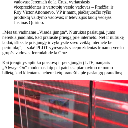
vadovas; Jeremiah de la Cruz, vyriausiasis
viceprezidentas ir vartotojų verslo vadovas – Pradžia; ir
Roy Victor Añonuevo, VP ir namų plačiajuosčio ryšio
produktų valdymo vadovas; ir televizijos laidų vedėjas
Justinas Quirino.
„Mes tai vadiname „Visada įjungta“. Nutrūkus paslaugai, jums
nereikia jaudintis, kad prarasite prieigą prie interneto. Net ir nutrūkę
laidai, išliksite prisijungę ir vykdysite savo veiklą internete be
pertraukų“, – sakė PLDT vyresnysis viceprezidentas ir namų verslo
grupės vadovas Jeremiah de la Cruz.
Kai įrenginys aptinka prastovą ir persijungia į LTE, naujasis
„Always On“ modemas taip pat pateiks aptarnavimo remonto
bilietą, kad klientams nebereikėtų pranešti apie paslaugų praradimą.