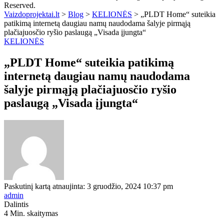
Reserved.
Vaizdoprojektai.lt
>
Blog
>
KELIONĖS
>
„PLDT Home“ suteikia
patikimą internetą daugiau namų naudodama šalyje pirmąją
plačiajuosčio ryšio paslaugą „Visada įjungta“
KELIONĖS
„PLDT Home“ suteikia patikimą
internetą daugiau namų naudodama
šalyje pirmąją plačiajuosčio ryšio
paslaugą „Visada įjungta“
Paskutinį kartą atnaujinta: 3 gruodžio, 2024 10:37 pm
admin
Dalintis
4 Min. skaitymas