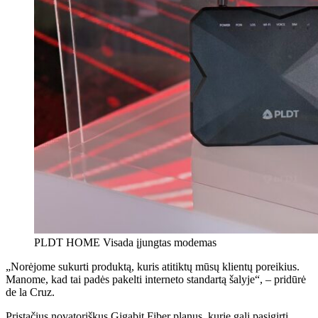
PLDT HOME Visada įjungtas modemas
„Norėjome sukurti produktą, kuris atitiktų mūsų klientų poreikius.
Manome, kad tai padės pakelti interneto standartą šalyje“, – pridūrė
de la Cruz.
Pristačius novatoriškus Gigabit Fiber planus, kurie gali pasigirti