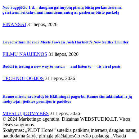
Nuo rugpjūčio 1 d. – daugiau galimybių pirmą būstą perkantiesiems,
griežtesni reikalavimai imantiems antrą ar paskesnę būsto paskolą
FINANSAI
31 liepos, 2026
Lovecraftian Horror Meets Jaws In Josh Hartnett’s New Netflix Thriller
FILMŲ NAUJIENOS
31 liepos, 2026
Reddit is testing a new way to watch — and listen to — its viral posts
TECHNOLOGIJOS
31 liepos, 2026
Kauno miesto savivaldybė Iškilmingai pagerbti Kauno šimtukininkai ir jų
mokytojai: įteiktos premijos ir padėkos
MIESTŲ ĮDOMYBĖS
31 liepos, 2026
© 2024 Marketingo agentūra. Dizainas WEBSTUDIO.LT. Visos
teisės saugomos.
Skaitymas:
„PLDT Home“ suteikia patikimą internetą daugiau namų
naudodama šalyje pirmąją plačiajuosčio ryšio paslaugą „Visada