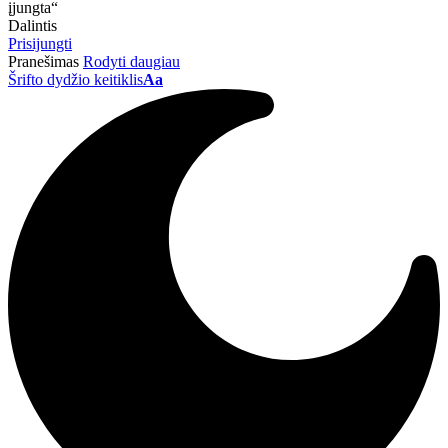
įjungta“
Dalintis
Prisijungti
Pranešimas
Rodyti daugiau
Šrifto dydžio keitiklis
Aa