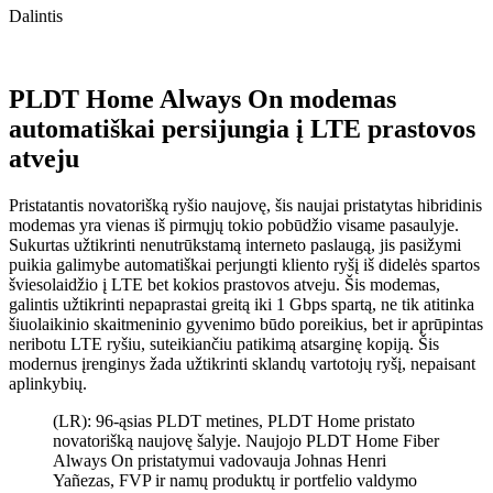
Dalintis
PLDT Home Always On modemas
automatiškai persijungia į LTE prastovos
atveju
Pristatantis novatorišką ryšio naujovę, šis naujai pristatytas hibridinis
modemas yra vienas iš pirmųjų tokio pobūdžio visame pasaulyje.
Sukurtas užtikrinti nenutrūkstamą interneto paslaugą, jis pasižymi
puikia galimybe automatiškai perjungti kliento ryšį iš didelės spartos
šviesolaidžio į LTE bet kokios prastovos atveju. Šis modemas,
galintis užtikrinti nepaprastai greitą iki 1 Gbps spartą, ne tik atitinka
šiuolaikinio skaitmeninio gyvenimo būdo poreikius, bet ir aprūpintas
neribotu LTE ryšiu, suteikiančiu patikimą atsarginę kopiją. Šis
modernus įrenginys žada užtikrinti sklandų vartotojų ryšį, nepaisant
aplinkybių.
(LR): 96-ąsias PLDT metines, PLDT Home pristato
novatorišką naujovę šalyje. Naujojo PLDT Home Fiber
Always On pristatymui vadovauja Johnas Henri
Yañezas, FVP ir namų produktų ir portfelio valdymo