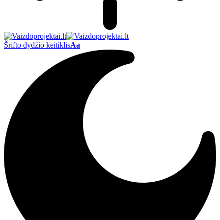
Šrifto dydžio keitiklis
Aa