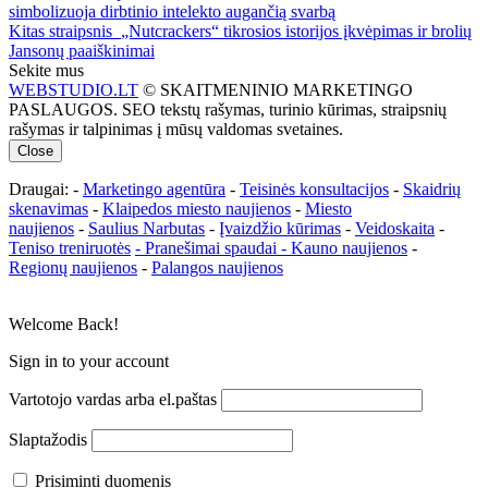
simbolizuoja dirbtinio intelekto augančią svarbą
Kitas straipsnis
„Nutcrackers“ tikrosios istorijos įkvėpimas ir brolių
Jansonų paaiškinimai
Sekite mus
WEBSTUDIO.LT
© SKAITMENINIO MARKETINGO
PASLAUGOS. SEO tekstų rašymas, turinio kūrimas, straipsnių
rašymas ir talpinimas į mūsų valdomas svetaines.
Close
Draugai: -
Marketingo agentūra
-
Teisinės konsultacijos
-
Skaidrių
skenavimas
-
Klaipedos miesto naujienos
-
Miesto
naujienos
-
Saulius Narbutas
-
Įvaizdžio kūrimas
-
Veidoskaita
-
Teniso treniruotės
- Pranešimai spaudai -
Kauno naujienos
-
Regionų naujienos
-
Palangos naujienos
Welcome Back!
Sign in to your account
Vartotojo vardas arba el.paštas
Slaptažodis
Prisiminti duomenis