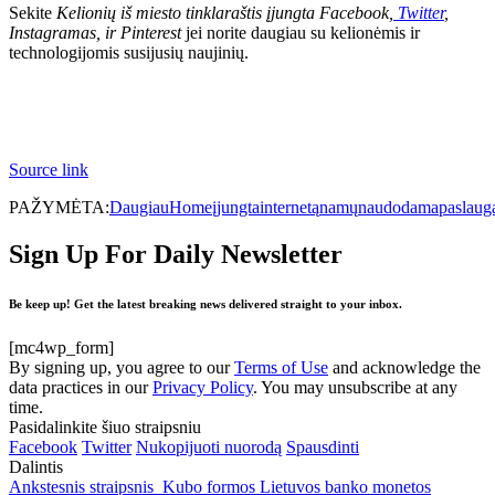
Sekite
Kelionių iš miesto tinklaraštis
įjungta
Facebook
,
Twitter
,
Instagramas
,
ir
Pinterest
jei norite daugiau su kelionėmis ir
technologijomis susijusių naujinių.
Source link
PAŽYMĖTA:
Daugiau
Home
įjungta
internetą
namų
naudodama
paslaug
Sign Up For Daily Newsletter
Be keep up! Get the latest breaking news delivered straight to your inbox.
[mc4wp_form]
By signing up, you agree to our
Terms of Use
and acknowledge the
data practices in our
Privacy Policy
. You may unsubscribe at any
time.
Pasidalinkite šiuo straipsniu
Facebook
Twitter
Nukopijuoti nuorodą
Spausdinti
Dalintis
Ankstesnis straipsnis
Kubo formos Lietuvos banko monetos