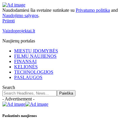
Naudodamiesi šia svetaine sutinkate su
Privatumo politika
and
Naudojimo sąlygos
.
Priimti
Vaizdoprojektai.lt
Naujienų portalas
MIESTŲ ĮDOMYBĖS
FILMŲ NAUJIENOS
FINANSAI
KELIONĖS
TECHNOLOGIJOS
PASLAUGOS
Search
- Advertisement -
Paskutinės naujienos