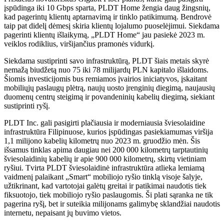
įspūdinga iki 10 Gbps sparta, PLDT Home žengia daug žingsnių,
kad pagerintų klientų aptarnavimą ir tinklo patikimumą. Bendrovė
taip pat didelį dėmesį skiria klientų lojalumo puoselėjimui. Siekdama
pagerinti klientų išlaikymą, „PLDT Home“ jau pasiekė 2023 m.
veiklos rodiklius, viršijančius pramonės vidurkį.
Siekdama sustiprinti savo infrastruktūrą, PLDT šiais metais skyrė
nemažą biudžetą nuo 75 iki 78 milijardų PLN kapitalo išlaidoms.
Šiomis investicijomis bus remiamos įvairios iniciatyvos, įskaitant
mobiliųjų paslaugų plėtrą, naujų uosto įrenginių diegimą, naujausių
duomenų centrų steigimą ir povandeninių kabelių diegimą, siekiant
sustiprinti ryšį.
PLDT Inc. gali pasigirti plačiausia ir moderniausia šviesolaidine
infrastruktūra Filipinuose, kurios įspūdingas pasiekiamumas viršija
1,1 milijono kabelių kilometrų nuo 2023 m. gruodžio mėn. Šis
išsamus tinklas apima daugiau nei 200 000 kilometrų tarptautinių
šviesolaidinių kabelių ir apie 900 000 kilometrų, skirtų vietiniam
ryšiui. Tvirta PLDT šviesolaidinė infrastruktūra atlieka lemiamą
vaidmenį palaikant „Smart“ mobiliojo ryšio tinklą visoje šalyje,
užtikrinant, kad vartotojai galėtų greitai ir patikimai naudotis tiek
fiksuotojo, tiek mobiliojo ryšio paslaugomis. Ši plati sąranka ne tik
pagerina ryšį, bet ir suteikia milijonams galimybę sklandžiai naudotis
internetu, nepaisant jų buvimo vietos.