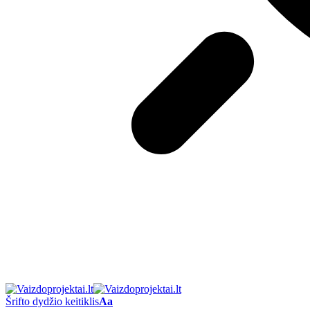
Šrifto dydžio keitiklis
Aa