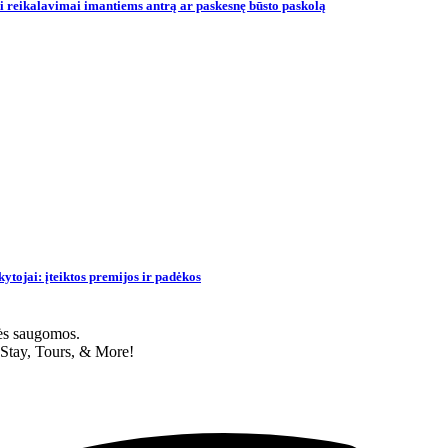
ni reikalavimai imantiems antrą ar paskesnę būsto paskolą
tojai: įteiktos premijos ir padėkos
ės saugomos.
 Stay, Tours, & More!