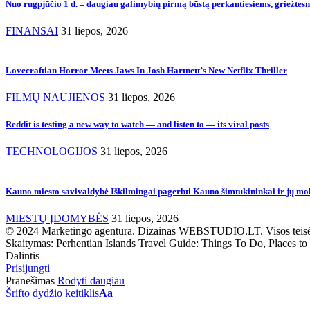
Nuo rugpjūčio 1 d. – daugiau galimybių pirmą būstą perkantiesiems, griežtes
FINANSAI
31 liepos, 2026
Lovecraftian Horror Meets Jaws In Josh Hartnett’s New Netflix Thriller
FILMŲ NAUJIENOS
31 liepos, 2026
Reddit is testing a new way to watch — and listen to — its viral posts
TECHNOLOGIJOS
31 liepos, 2026
Kauno miesto savivaldybė Iškilmingai pagerbti Kauno šimtukininkai ir jų moky
MIESTŲ ĮDOMYBĖS
31 liepos, 2026
© 2024 Marketingo agentūra. Dizainas WEBSTUDIO.LT. Visos teis
Skaitymas:
Perhentian Islands Travel Guide: Things To Do, Places to
Dalintis
Prisijungti
Pranešimas
Rodyti daugiau
Šrifto dydžio keitiklis
Aa