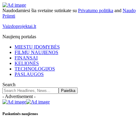
Naudodamiesi šia svetaine sutinkate su
Privatumo politika
and
Naudoj
Priimti
Vaizdoprojektai.lt
Naujienų portalas
MIESTŲ ĮDOMYBĖS
FILMŲ NAUJIENOS
FINANSAI
KELIONĖS
TECHNOLOGIJOS
PASLAUGOS
Search
- Advertisement -
Paskutinės naujienos