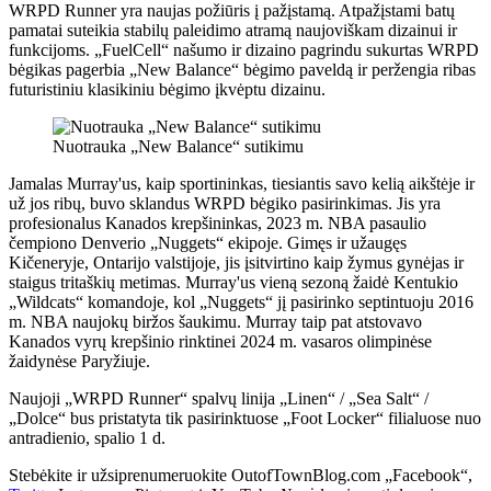
WRPD Runner yra naujas požiūris į pažįstamą. Atpažįstami batų
pamatai suteikia stabilų paleidimo atramą naujoviškam dizainui ir
funkcijoms. „FuelCell“ našumo ir dizaino pagrindu sukurtas WRPD
bėgikas pagerbia „New Balance“ bėgimo paveldą ir peržengia ribas
futuristiniu klasikiniu bėgimo įkvėptu dizainu.
Nuotrauka „New Balance“ sutikimu
Jamalas Murray'us, kaip sportininkas, tiesiantis savo kelią aikštėje ir
už jos ribų, buvo sklandus WRPD bėgiko pasirinkimas. Jis yra
profesionalus Kanados krepšininkas, 2023 m. NBA pasaulio
čempiono Denverio „Nuggets“ ekipoje. Gimęs ir užaugęs
Kičeneryje, Ontarijo valstijoje, jis įsitvirtino kaip žymus gynėjas ir
staigus tritaškių metimas. Murray'us vieną sezoną žaidė Kentukio
„Wildcats“ komandoje, kol „Nuggets“ jį pasirinko septintuoju 2016
m. NBA naujokų biržos šaukimu. Murray taip pat atstovavo
Kanados vyrų krepšinio rinktinei 2024 m. vasaros olimpinėse
žaidynėse Paryžiuje.
Naujoji „WRPD Runner“ spalvų linija „Linen“ / „Sea Salt“ /
„Dolce“ bus pristatyta tik pasirinktuose „Foot Locker“ filialuose nuo
antradienio, spalio 1 d.
Stebėkite ir užsiprenumeruokite OutofTownBlog.com „Facebook“,