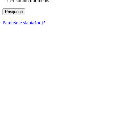
Prisiminti duomenis
Pamiršote slaptažodį?