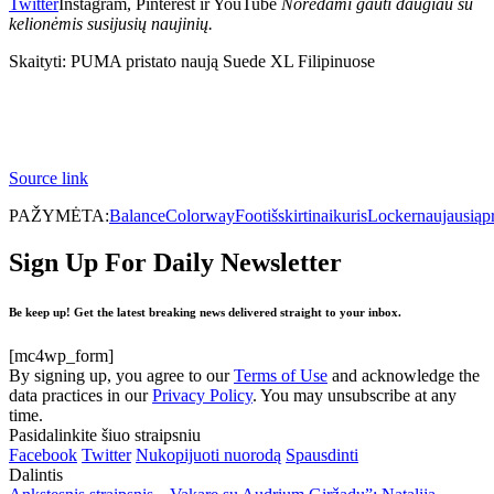
Twitter
Instagram, Pinterest ir YouTube
Norėdami gauti daugiau su
kelionėmis susijusių naujinių.
Skaityti: PUMA pristato naują Suede XL Filipinuose
Source link
PAŽYMĖTA:
Balance
Colorway
Foot
išskirtinai
kuris
Locker
naujausią
p
Sign Up For Daily Newsletter
Be keep up! Get the latest breaking news delivered straight to your inbox.
[mc4wp_form]
By signing up, you agree to our
Terms of Use
and acknowledge the
data practices in our
Privacy Policy
. You may unsubscribe at any
time.
Pasidalinkite šiuo straipsniu
Facebook
Twitter
Nukopijuoti nuorodą
Spausdinti
Dalintis