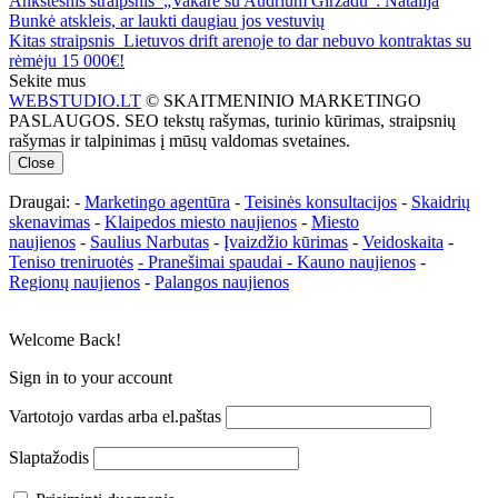
Ankstesnis straipsnis
„Vakare su Audrium Giržadu”: Natalija
Bunkė atskleis, ar laukti daugiau jos vestuvių
Kitas straipsnis
Lietuvos drift arenoje to dar nebuvo kontraktas su
rėmėju 15 000€!
Sekite mus
WEBSTUDIO.LT
© SKAITMENINIO MARKETINGO
PASLAUGOS. SEO tekstų rašymas, turinio kūrimas, straipsnių
rašymas ir talpinimas į mūsų valdomas svetaines.
Close
Draugai: -
Marketingo agentūra
-
Teisinės konsultacijos
-
Skaidrių
skenavimas
-
Klaipedos miesto naujienos
-
Miesto
naujienos
-
Saulius Narbutas
-
Įvaizdžio kūrimas
-
Veidoskaita
-
Teniso treniruotės
- Pranešimai spaudai -
Kauno naujienos
-
Regionų naujienos
-
Palangos naujienos
Welcome Back!
Sign in to your account
Vartotojo vardas arba el.paštas
Slaptažodis