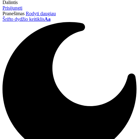
Dalintis
Prisijungti
Pranešimas
Rodyti daugiau
Šrifto dydžio keitiklis
Aa