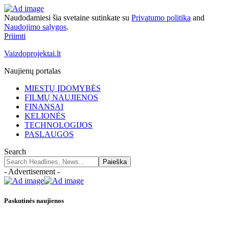
Naudodamiesi šia svetaine sutinkate su
Privatumo politika
and
Naudojimo sąlygos
.
Priimti
Vaizdoprojektai.lt
Naujienų portalas
MIESTŲ ĮDOMYBĖS
FILMŲ NAUJIENOS
FINANSAI
KELIONĖS
TECHNOLOGIJOS
PASLAUGOS
Search
- Advertisement -
Paskutinės naujienos