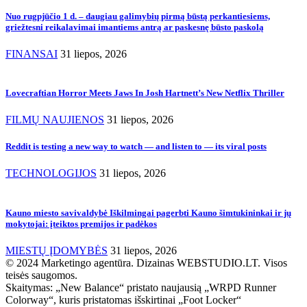
Nuo rugpjūčio 1 d. – daugiau galimybių pirmą būstą perkantiesiems,
griežtesni reikalavimai imantiems antrą ar paskesnę būsto paskolą
FINANSAI
31 liepos, 2026
Lovecraftian Horror Meets Jaws In Josh Hartnett’s New Netflix Thriller
FILMŲ NAUJIENOS
31 liepos, 2026
Reddit is testing a new way to watch — and listen to — its viral posts
TECHNOLOGIJOS
31 liepos, 2026
Kauno miesto savivaldybė Iškilmingai pagerbti Kauno šimtukininkai ir jų
mokytojai: įteiktos premijos ir padėkos
MIESTŲ ĮDOMYBĖS
31 liepos, 2026
© 2024 Marketingo agentūra. Dizainas WEBSTUDIO.LT. Visos
teisės saugomos.
Skaitymas:
„New Balance“ pristato naujausią „WRPD Runner
Colorway“, kuris pristatomas išskirtinai „Foot Locker“