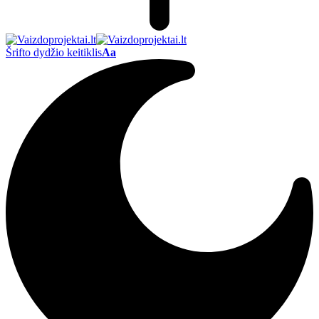
Šrifto dydžio keitiklis
Aa