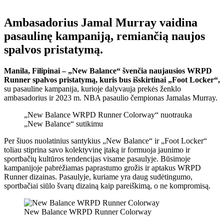
Ambasadorius Jamal Murray vaidina
pasaulinę kampaniją, remiančią naujos
spalvos pristatymą.
Manila, Filipinai – „New Balance“ švenčia naujausios WRPD
Runner spalvos pristatymą, kuris bus išskirtinai „Foot Locker“,
su pasauline kampanija, kurioje dalyvauja prekės ženklo
ambasadorius ir 2023 m. NBA pasaulio čempionas Jamalas Murray.
„New Balance WRPD Runner Colorway“ nuotrauka
„New Balance“ sutikimu
Per šiuos nuolatinius santykius „New Balance“ ir „Foot Locker“
toliau stiprina savo kolektyvinę įtaką ir formuoja jaunimo ir
sportbačių kultūros tendencijas visame pasaulyje. Būsimoje
kampanijoje pabrėžiamas paprastumo grožis ir aptakus WRPD
Runner dizainas. Pasaulyje, kuriame yra daug sudėtingumo,
sportbačiai siūlo švarų dizainą kaip pareiškimą, o ne kompromisą.
New Balance WRPD Runner Colorway