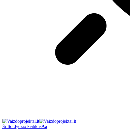
Šrifto dydžio keitiklis
Aa