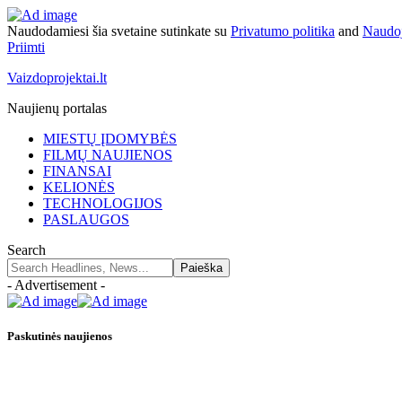
Naudodamiesi šia svetaine sutinkate su
Privatumo politika
and
Naudoj
Priimti
Vaizdoprojektai.lt
Naujienų portalas
MIESTŲ ĮDOMYBĖS
FILMŲ NAUJIENOS
FINANSAI
KELIONĖS
TECHNOLOGIJOS
PASLAUGOS
Search
- Advertisement -
Paskutinės naujienos