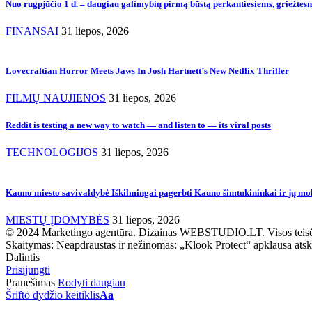
Nuo rugpjūčio 1 d. – daugiau galimybių pirmą būstą perkantiesiems, griežtes
FINANSAI
31 liepos, 2026
Lovecraftian Horror Meets Jaws In Josh Hartnett’s New Netflix Thriller
FILMŲ NAUJIENOS
31 liepos, 2026
Reddit is testing a new way to watch — and listen to — its viral posts
TECHNOLOGIJOS
31 liepos, 2026
Kauno miesto savivaldybė Iškilmingai pagerbti Kauno šimtukininkai ir jų moky
MIESTŲ ĮDOMYBĖS
31 liepos, 2026
© 2024 Marketingo agentūra. Dizainas WEBSTUDIO.LT. Visos teis
Skaitymas:
Neapdraustas ir nežinomas: „Klook Protect“ apklausa atskl
Dalintis
Prisijungti
Pranešimas
Rodyti daugiau
Šrifto dydžio keitiklis
Aa