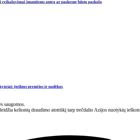
ni reikalavimai imantiems antrą ar paskesnę būsto paskolą
tojai: įteiktos premijos ir padėkos
ės saugomos.
eidžia kelionių draudimo atotrūkį tarp trečdalio Azijos nuotykių ieškot