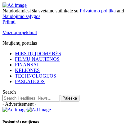
Naudodamiesi šia svetaine sutinkate su
Privatumo politika
and
Naudojimo sąlygos
.
Priimti
Vaizdoprojektai.lt
Naujienų portalas
MIESTŲ ĮDOMYBĖS
FILMŲ NAUJIENOS
FINANSAI
KELIONĖS
TECHNOLOGIJOS
PASLAUGOS
Search
- Advertisement -
Paskutinės naujienos