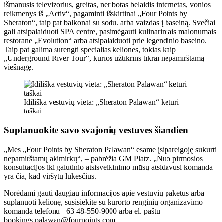
išmanusis televizorius, greitas, neribotas belaidis internetas, vonios
reikmenys iš „Activ“, pagaminti išskirtinai „Four Points by
Sheraton“, taip pat balkonai su sodu. arba vaizdas į baseiną. Svečiai
gali atsipalaiduoti SPA centre, pasimėgauti kulinariniais malonumais
restorane „Evolution“ arba atsipalaiduoti prie legendinio baseino.
Taip pat galima surengti specialias keliones, tokias kaip
„Underground River Tour“, kurios užtikrins tikrai nepamirštamą
viešnagę.
Idiliška vestuvių vieta: „Sheraton Palawan“ keturi
taškai
Suplanuokite savo svajonių vestuves šiandien
„Mes „Four Points by Sheraton Palawan“ esame įsipareigoję sukurti
nepamirštamų akimirkų“, – pabrėžia GM Platz. „Nuo pirmosios
konsultacijos iki galutinio atsisveikinimo mūsų atsidavusi komanda
yra čia, kad viršytų lūkesčius.
Norėdami gauti daugiau informacijos apie vestuvių paketus arba
suplanuoti kelionę, susisiekite su kurorto renginių organizavimo
komanda telefonu +63 48-550-9000 arba el. paštu
bookings.palawan@fourpoints.com