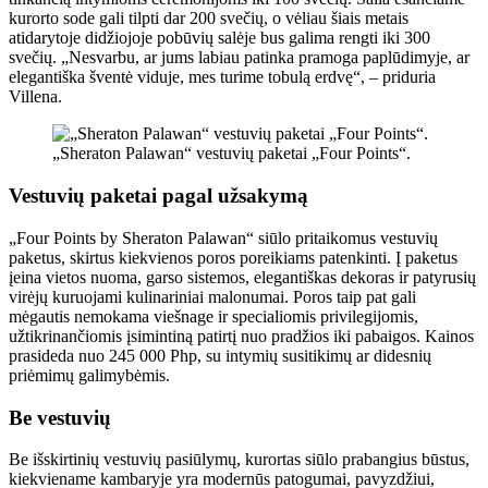
kurorto sode gali tilpti dar 200 svečių, o vėliau šiais metais
atidarytoje didžiojoje pobūvių salėje bus galima rengti iki 300
svečių. „Nesvarbu, ar jums labiau patinka pramoga paplūdimyje, ar
elegantiška šventė viduje, mes turime tobulą erdvę“, – priduria
Villena.
„Sheraton Palawan“ vestuvių paketai „Four Points“.
Vestuvių paketai pagal užsakymą
„Four Points by Sheraton Palawan“ siūlo pritaikomus vestuvių
paketus, skirtus kiekvienos poros poreikiams patenkinti. Į paketus
įeina vietos nuoma, garso sistemos, elegantiškas dekoras ir patyrusių
virėjų kuruojami kulinariniai malonumai. Poros taip pat gali
mėgautis nemokama viešnage ir specialiomis privilegijomis,
užtikrinančiomis įsimintiną patirtį nuo pradžios iki pabaigos. Kainos
prasideda nuo 245 000 Php, su intymių susitikimų ar didesnių
priėmimų galimybėmis.
Be vestuvių
Be išskirtinių vestuvių pasiūlymų, kurortas siūlo prabangius būstus,
kiekviename kambaryje yra modernūs patogumai, pavyzdžiui,