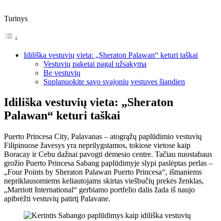
Turinys
Idiliška vestuvių vieta: „Sheraton Palawan“ keturi taškai
Vestuvių paketai pagal užsakymą
Be vestuvių
Suplanuokite savo svajonių vestuves šiandien
Idiliška vestuvių vieta: „Sheraton
Palawan“ keturi taškai
Puerto Princesa City, Palavanas – atogrąžų paplūdimio vestuvių
Filipinuose žavesys yra neprilygstamos, tokiose vietose kaip
Boracay ir Cebu dažnai pavogti dėmesio centre. Tačiau nuostabaus
grožio Puerto Princesa Sabang paplūdimyje slypi paslėptas perlas –
„Four Points by Sheraton Palawan Puerto Princesa“, išmaniems
nepriklausomiems keliautojams skirtas viešbučių prekės ženklas,
„Marriott International“ gerbiamo portfelio dalis žada iš naujo
apibrėžti vestuvių patirtį Palavane.