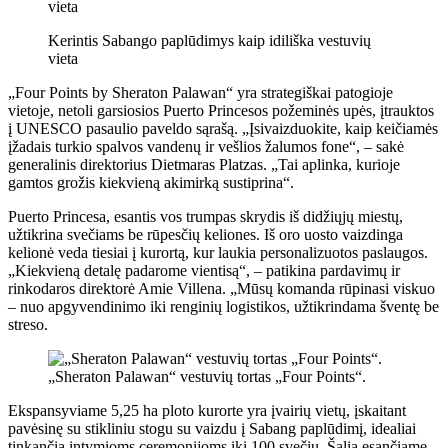
Kerintis Sabango paplūdimys kaip idiliška vestuvių
vieta
„Four Points by Sheraton Palawan“ yra strategiškai patogioje
vietoje, netoli garsiosios Puerto Princesos požeminės upės, įtrauktos
į UNESCO pasaulio paveldo sąrašą. „Įsivaizduokite, kaip keičiamės
įžadais turkio spalvos vandenų ir vešlios žalumos fone“, – sakė
generalinis direktorius Dietmaras Platzas. „Tai aplinka, kurioje
gamtos grožis kiekvieną akimirką sustiprina“.
Puerto Princesa, esantis vos trumpas skrydis iš didžiųjų miestų,
užtikrina svečiams be rūpesčių keliones. Iš oro uosto vaizdinga
kelionė veda tiesiai į kurortą, kur laukia personalizuotos paslaugos.
„Kiekvieną detalę padarome vientisą“, – patikina pardavimų ir
rinkodaros direktorė Amie Villena. „Mūsų komanda rūpinasi viskuo
– nuo ​​apgyvendinimo iki renginių logistikos, užtikrindama šventę be
streso.
„Sheraton Palawan“ vestuvių tortas „Four Points“.
Ekspansyviame 5,25 ha ploto kurorte yra įvairių vietų, įskaitant
pavėsinę su stikliniu stogu su vaizdu į Sabang paplūdimį, idealiai
tinkančią intymioms ceremonijoms iki 100 svečių. Šalia esančiame