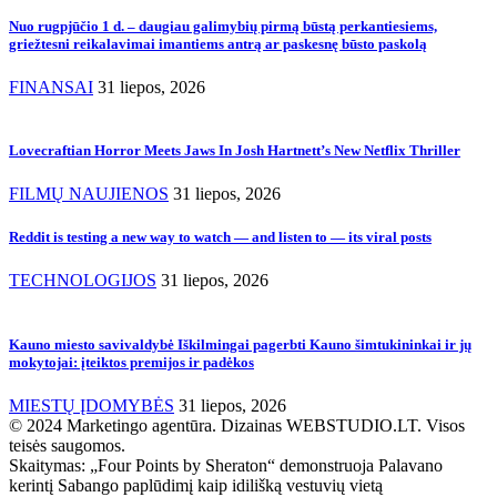
Nuo rugpjūčio 1 d. – daugiau galimybių pirmą būstą perkantiesiems,
griežtesni reikalavimai imantiems antrą ar paskesnę būsto paskolą
FINANSAI
31 liepos, 2026
Lovecraftian Horror Meets Jaws In Josh Hartnett’s New Netflix Thriller
FILMŲ NAUJIENOS
31 liepos, 2026
Reddit is testing a new way to watch — and listen to — its viral posts
TECHNOLOGIJOS
31 liepos, 2026
Kauno miesto savivaldybė Iškilmingai pagerbti Kauno šimtukininkai ir jų
mokytojai: įteiktos premijos ir padėkos
MIESTŲ ĮDOMYBĖS
31 liepos, 2026
© 2024 Marketingo agentūra. Dizainas WEBSTUDIO.LT. Visos
teisės saugomos.
Skaitymas:
„Four Points by Sheraton“ demonstruoja Palavano
kerintį Sabango paplūdimį kaip idilišką vestuvių vietą