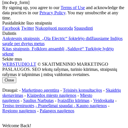
[mc4wp_form]
By signing up, you agree to our
Terms of Use
and acknowledge the
data practices in our
Privacy Policy
. You may unsubscribe at any
time.
Pasidalinkite šiuo straipsniu
Facebook
Twitter
Nukopijuoti nuorodą
Spausdinti
Dalintis
Ankstesnis straipsnis
„Ola Electric“ šoktelėjo didžiausiame Indijos
sąraše per dvejus metus
Kitas straipsnis
Folkloro ansamblį „Salduvė“ Turkijoje lydėjo
sėkmė
Sekite mus
WEBSTUDIO.LT
© SKAITMENINIO MARKETINGO
PASLAUGOS. SEO tekstų rašymas, turinio kūrimas, straipsnių
rašymas ir talpinimas į mūsų valdomas svetaines.
Close
Draugai: -
Marketingo agentūra
-
Teisinės konsultacijos
-
Skaidrių
skenavimas
-
Klaipedos miesto naujienos
-
Miesto
naujienos
-
Saulius Narbutas
-
Įvaizdžio kūrimas
-
Veidoskaita
-
Teniso treniruotės
- Pranešimai spaudai -
Kauno naujienos
-
Regionų naujienos
-
Palangos naujienos
Welcome Back!