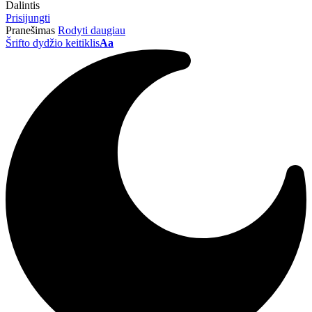
Dalintis
Prisijungti
Pranešimas
Rodyti daugiau
Šrifto dydžio keitiklis
Aa