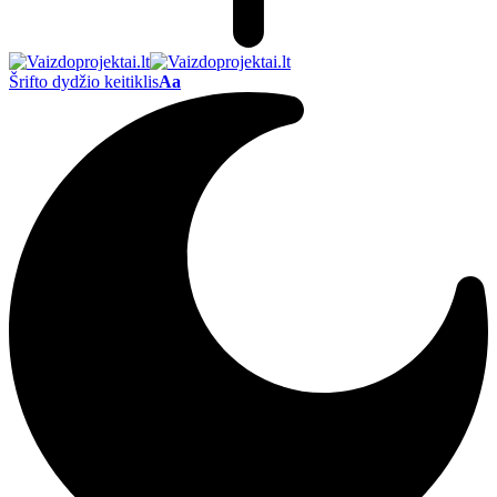
Šrifto dydžio keitiklis
Aa