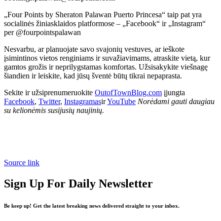
„Four Points by Sheraton Palawan Puerto Princesa“ taip pat yra
socialinės žiniasklaidos platformose – „Facebook“ ir „Instagram“
per @fourpointspalawan
Nesvarbu, ar planuojate savo svajonių vestuves, ar ieškote
įsimintinos vietos renginiams ir suvažiavimams, atraskite vietą, kur
gamtos grožis ir neprilygstamas komfortas. Užsisakykite viešnagę
šiandien ir leiskite, kad jūsų šventė būtų tikrai nepaprasta.
Sekite ir užsiprenumeruokite
OutofTownBlog.com
įjungta
Facebook
,
Twitter
,
Instagramas
ir
YouTube
Norėdami gauti daugiau
su kelionėmis susijusių naujinių.
Source link
Sign Up For Daily Newsletter
Be keep up! Get the latest breaking news delivered straight to your inbox.