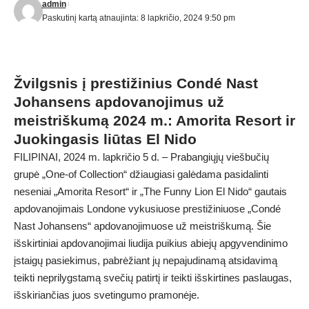
admin
Paskutinį kartą atnaujinta: 8 lapkričio, 2024 9:50 pm
Žvilgsnis į prestižinius Condé Nast
Johansens apdovanojimus už
meistriškumą 2024 m.: Amorita Resort ir
Juokingasis liūtas El Nido
FILIPINAI, 2024 m. lapkričio 5 d. – Prabangiųjų viešbučių
grupė „One-of Collection“ džiaugiasi galėdama pasidalinti
neseniai „Amorita Resort“ ir „The Funny Lion El Nido“ gautais
apdovanojimais Londone vykusiuose prestižiniuose „Condé
Nast Johansens“ apdovanojimuose už meistriškumą. Šie
išskirtiniai apdovanojimai liudija puikius abiejų apgyvendinimo
įstaigų pasiekimus, pabrėžiant jų nepajudinamą atsidavimą
teikti neprilygstamą svečių patirtį ir teikti išskirtines paslaugas,
išskiriančias juos svetingumo pramonėje.