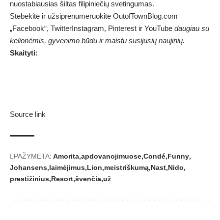
nuostabiausias šiltas filipiniečių svetingumas.
Stebėkite ir užsiprenumeruokite OutofTownBlog.com
„Facebook“,
Twitter
Instagram, Pinterest ir YouTube
daugiau su
kelionėmis, gyvenimo būdu ir maistu susijusių naujinių.
Skaityti:
Source link
PAŽYMĖTA:
Amorita
apdovanojimuose
Condé
Funny
Johansens
laimėjimus
Lion
meistriškumą
Nast
Nido
prestižinius
Resort
švenčia
už