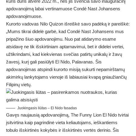
kuris duris atvėrė 2022 m., nes jis švenčia savo inauguracinį
apdovanojimą labai vertinamuose Condé Nast Johansens
apdovanojimuose.
Kurorto vadovas Nilo Quizon išreiškė savo padėką ir pareiškė:
„Mums tikrai didelė garbė, kad Condé Nast Johansens mus
pripažino šiuo apdovanojimu. Nuo pat atidarymo esame
atsidavę ne tik išskirtiniam aptarnavimui, bet ir didelei vertei,
užtikrindami, kad kiekvienas svečias patirtų unikalų ir žavų
žavesį, kurį gali pasiūlyti El Nido, Palavanas. Šis
apdovanojimas atspindi kurorto misiją sukurti nepamirštamų
akimirkų lankytojams vienoje iš labiausiai kvapą gniaužiančių
Filipinų vietų.
Juokingasis liūtas – El Nido fasadas
Gavęs naujausią apdovanojimą, The Funny Lion El Nido tvirtai
įsitvirtina kaip pagrindinė vieta keliautojams, ieškantiems
tobulo išskirtinės kokybės ir išskirtinės vertės derinio. Šis