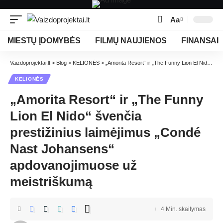
Aa
MIESTŲ ĮDOMYBĖS
FILMŲ NAUJIENOS
FINANSAI
Vaizdoprojektai.lt
>
Blog
>
KELIONĖS
>
„Amorita Resort“ ir „The Funny Lion El Nido“ švenčia prestižinius laimėjimus „Condé Nast Johansens“ apdovanojimuose už meistriškumą
KELIONĖS
„Amorita Resort“ ir „The Funny
Lion El Nido“ švenčia
prestižinius laimėjimus „Condé
Nast Johansens“
apdovanojimuose už
meistriškumą
4 Min. skaitymas