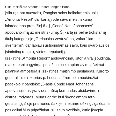
Cliff Deck iš oro Amorita Resort Panglao Bohol
Įsikūręs ant nuostabių Panglao salos kalkakmenio uolų,
„Amorita Resort“ dar kartą įrodė savo meistriškumą
laimėdamas prestižinį 6-ąjį „Condé Nast Johansens“
apdovanojimą už meistriškumą. Šį kartą jis pelnė trokštamą
titulą kategorijoje „Geriausios vestuvėms, vakarėliams ir
šventėms“, dar labiau sustiprindamas savo, kaip svarbiausios
įsimintinų renginių vietos, reputaciją.
Išskirtinė „Amorita Resort“ apdovanojimų istorija yra įspūdinga,
o ankstesni pagyrimai pripažino puikų aptarnavimą, šeimai
palankią atmosferą ir išskirtines maitinimo paslaugas. Kurorto
generalinis direktorius p. Leedsas Trompeta nuoširdžiai
padėkojo ir pareiškė: „6-asis Condé Nast Johansens
apdovanojimas yra visos mūsų komandos atsidavimo ir
aistros įrodymas. Mums garbė būti švenčiamam tarp
geriausiųjų šioje pramonės šakoje, ir esame dėkingi, galėdami
pasidalinti šiuo pripažinimu su savo svečiais, kurie įkvepia