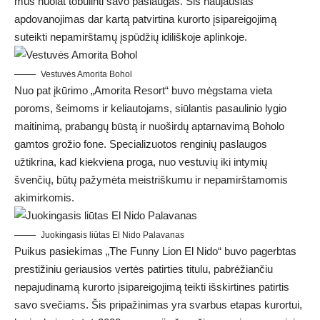
mus nuolat tobulinti savo paslaugas. Šis naujausias
apdovanojimas dar kartą patvirtina kurorto įsipareigojimą
suteikti nepamirštamų įspūdžių idiliškoje aplinkoje.
Vestuvės Amorita Bohol
Nuo pat įkūrimo „Amorita Resort“ buvo mėgstama vieta
poroms, šeimoms ir keliautojams, siūlantis pasaulinio lygio
maitinimą, prabangų būstą ir nuoširdų aptarnavimą Boholo
gamtos grožio fone. Specializuotos renginių paslaugos
užtikrina, kad kiekviena proga, nuo vestuvių iki intymių
švenčių, būtų pažymėta meistriškumu ir nepamirštamomis
akimirkomis.
Juokingasis liūtas El Nido Palavanas
Puikus pasiekimas „The Funny Lion El Nido“ buvo pagerbtas
prestižiniu geriausios vertės patirties titulu, pabrėžiančiu
nepajudinamą kurorto įsipareigojimą teikti išskirtines patirtis
savo svečiams. Šis pripažinimas yra svarbus etapas kurortui,