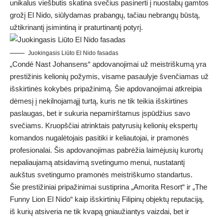
unikalus viešbutis skatina svečius pasinerti į nuostabų gamtos
grožį El Nido, siūlydamas prabangų, tačiau nebrangų būstą,
užtikrinantį įsimintiną ir praturtinantį potyrį.
Juokingasis Liūto El Nido fasadas
„Condé Nast Johansens“ apdovanojimai už meistriškumą yra
prestižinis kelionių požymis, visame pasaulyje švenčiamas už
išskirtinės kokybės pripažinimą. Šie apdovanojimai atkreipia
dėmesį į nekilnojamąjį turtą, kuris ne tik teikia išskirtines
paslaugas, bet ir sukuria nepamirštamus įspūdžius savo
svečiams. Kruopščiai atrinktais patyrusių kelionių ekspertų
komandos nugalėtojais pasitiki ir keliautojai, ir pramonės
profesionalai. Šis apdovanojimas pabrėžia laimėjusių kurortų
nepaliaujamą atsidavimą svetingumo menui, nustatantį
aukštus svetingumo pramonės meistriškumo standartus.
Šie prestižiniai pripažinimai sustiprina „Amorita Resort“ ir „The
Funny Lion El Nido“ kaip išskirtinių Filipinų objektų reputaciją,
iš kurių atsiveria ne tik kvapą gniaužiantys vaizdai, bet ir