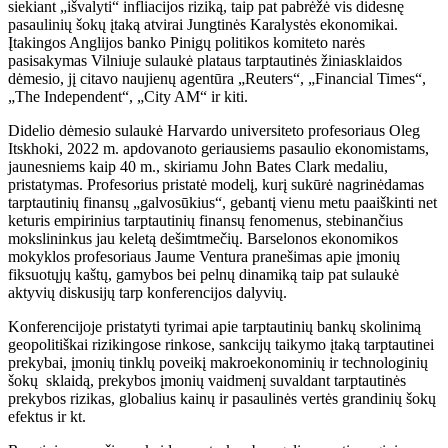
siekiant „išvalyti“ infliacijos riziką, taip pat pabrėžė vis didesnę
pasaulinių šokų įtaką atvirai Jungtinės Karalystės ekonomikai.
Įtakingos Anglijos banko Pinigų politikos komiteto narės
pasisakymas Vilniuje sulaukė plataus tarptautinės žiniasklaidos
dėmesio, jį citavo naujienų agentūra „Reuters“, „Financial Times“,
„The Independent“, „City AM“ ir kiti.
Didelio dėmesio sulaukė Harvardo universiteto profesoriaus Oleg
Itskhoki, 2022 m. apdovanoto geriausiems pasaulio ekonomistams,
jaunesniems kaip 40 m., skiriamu John Bates Clark medaliu,
pristatymas. Profesorius pristatė modelį, kurį sukūrė nagrinėdamas
tarptautinių finansų „galvosūkius“, gebantį vienu metu paaiškinti net
keturis empirinius tarptautinių finansų fenomenus, stebinančius
mokslininkus jau keletą dešimtmečių. Barselonos ekonomikos
mokyklos profesoriaus Jaume Ventura pranešimas apie įmonių
fiksuotųjų kaštų, gamybos bei pelnų dinamiką taip pat sulaukė
aktyvių diskusijų tarp konferencijos dalyvių.
Konferencijoje pristatyti tyrimai apie tarptautinių bankų skolinimą
geopolitiškai rizikingose rinkose, sankcijų taikymo įtaką tarptautinei
prekybai, įmonių tinklų poveikį makroekonominių ir technologinių
šokų sklaidą, prekybos įmonių vaidmenį suvaldant tarptautinės
prekybos rizikas, globalius kainų ir pasaulinės vertės grandinių šokų
efektus ir kt.