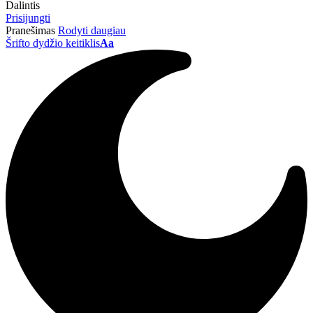
Dalintis
Prisijungti
Pranešimas
Rodyti daugiau
Šrifto dydžio keitiklis
Aa