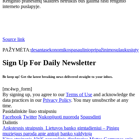
Renginio pranešimų skaidres netrukus bus galima rasti renginio
interneto puslapyje.
Source link
PAŽYMĖTA:
desantas
ekonomikos
pasaulinio
pripažinimo
sulaukusių
ty
Sign Up For Daily Newsletter
Be keep up! Get the latest breaking news delivered straight to your inbox.
[mc4wp_form]
By signing up, you agree to our
Terms of Use
and acknowledge the
data practices in our
Privacy Policy
. You may unsubscribe at any
time.
Pasidalinkite šiuo straipsniu
Facebook
Twitter
Nukopijuoti nuorodą
Spausdinti
Dalintis
Ankstesnis straipsnis
Lietuvos banko gimtadieniui – Pinigų
muziejaus paroda apie antrąjį banko valdytoją