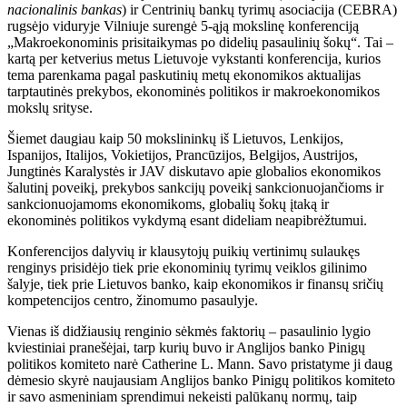
nacionalinis bankas
) ir Centrinių bankų tyrimų asociacija (CEBRA)
rugsėjo viduryje Vilniuje surengė 5-ąją mokslinę konferenciją
„Makroekonominis prisitaikymas po didelių pasaulinių šokų“. Tai –
kartą per ketverius metus Lietuvoje vykstanti konferencija, kurios
tema parenkama pagal paskutinių metų ekonomikos aktualijas
tarptautinės prekybos, ekonominės politikos ir makroekonomikos
mokslų srityse.
Šiemet daugiau kaip 50 mokslininkų iš Lietuvos, Lenkijos,
Ispanijos, Italijos, Vokietijos, Prancūzijos, Belgijos, Austrijos,
Jungtinės Karalystės ir JAV diskutavo apie globalios ekonomikos
šalutinį poveikį, prekybos sankcijų poveikį sankcionuojančioms ir
sankcionuojamoms ekonomikoms, globalių šokų įtaką ir
ekonominės politikos vykdymą esant dideliam neapibrėžtumui.
Konferencijos dalyvių ir klausytojų puikių vertinimų sulaukęs
renginys prisidėjo tiek prie ekonominių tyrimų veiklos gilinimo
šalyje, tiek prie Lietuvos banko, kaip ekonomikos ir finansų sričių
kompetencijos centro, žinomumo pasaulyje.
Vienas iš didžiausių renginio sėkmės faktorių – pasaulinio lygio
kviestiniai pranešėjai, tarp kurių buvo ir Anglijos banko Pinigų
politikos komiteto narė Catherine L. Mann. Savo pristatyme ji daug
dėmesio skyrė naujausiam Anglijos banko Pinigų politikos komiteto
ir savo asmeniniam sprendimui nekeisti palūkanų normų, taip