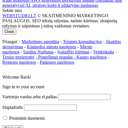
Kitas straipsnis
AWS generalinis direktorius Mattas Garmanas apie
generatyvųjį AI, atvirojo kodo ir uždarymo paslaugas
Sekite mus
WEBSTUDIO.LT
© SKAITMENINIO MARKETINGO
PASLAUGOS. SEO tekstų rašymas, turinio kūrimas, straipsnių
rašymas ir talpinimas į mūsų valdomas svetaines.
Close
Draugai: -
Marketingo agentūra
-
Teisinės konsultacijos
-
Skaidrių
skenavimas
-
Klaipedos miesto naujienos
-
Miesto
naujienos
-
Saulius Narbutas
-
Įvaizdžio kūrimas
-
Veidoskaita
-
Teniso treniruotės
- Pranešimai spaudai -
Kauno naujienos
-
Regionų naujienos
-
Palangos naujienos
Welcome Back!
Sign in to your account
Vartotojo vardas arba el.paštas
Slaptažodis
Prisiminti duomenis