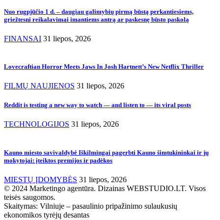
Nuo rugpjūčio 1 d. – daugiau galimybių pirmą būstą perkantiesiems,
griežtesni reikalavimai imantiems antrą ar paskesnę būsto paskolą
FINANSAI
31 liepos, 2026
Lovecraftian Horror Meets Jaws In Josh Hartnett’s New Netflix Thriller
FILMŲ NAUJIENOS
31 liepos, 2026
Reddit is testing a new way to watch — and listen to — its viral posts
TECHNOLOGIJOS
31 liepos, 2026
Kauno miesto savivaldybė Iškilmingai pagerbti Kauno šimtukininkai ir jų
mokytojai: įteiktos premijos ir padėkos
MIESTŲ ĮDOMYBĖS
31 liepos, 2026
© 2024 Marketingo agentūra. Dizainas WEBSTUDIO.LT. Visos
teisės saugomos.
Skaitymas:
Vilniuje – pasaulinio pripažinimo sulaukusių
ekonomikos tyrėjų desantas