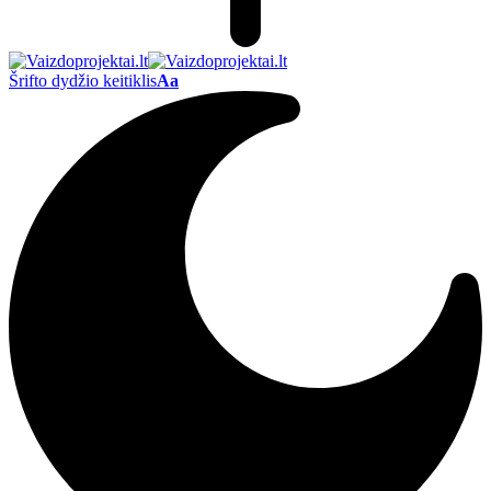
Šrifto dydžio keitiklis
Aa