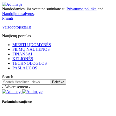
Naudodamiesi šia svetaine sutinkate su
Privatumo politika
and
Naudojimo sąlygos
.
Priimti
Vaizdoprojektai.lt
Naujienų portalas
MIESTŲ ĮDOMYBĖS
FILMŲ NAUJIENOS
FINANSAI
KELIONĖS
TECHNOLOGIJOS
PASLAUGOS
Search
- Advertisement -
Paskutinės naujienos