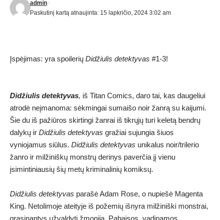
admin
Paskutinį kartą atnaujinta: 15 lapkričio, 2024 3:02 am
Įspėjimas: yra spoilerių
Didžiulis detektyvas
#1-3!
Didžiulis detektyvas
,
iš Titan Comics, daro tai, kas daugeliui
atrodė neįmanoma: sėkmingai sumaišo noir žanrą su kaijumi.
Šie du iš pažiūros skirtingi žanrai iš tikrųjų turi keletą bendrų
dalykų ir
Didžiulis detektyvas
gražiai sujungia šiuos
vyniojamus siūlus.
Didžiulis detektyvas
unikalus noir/trilerio
žanro ir milžiniškų monstrų derinys paverčia jį vienu
įsimintiniausių šių metų kriminalinių komiksų.
Didžiulis detektyvas
parašė Adam Rose, o nupiešė Magenta
King. Netolimoje ateityje iš požemių išnyra milžiniški monstrai,
grasinantys užvaldyti žmoniją. Pabaisos, vadinamos