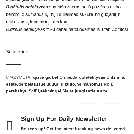
Didžiulis detektyvas
sumaišo žanrus su iš pažiūros nieko
bendro, o sumanus jų linijų suliejimas sukūrė intriguojantį ir
unikaliausią kriminalinį komiksą.
Didžiulis detektyvas
#1-3 dabar parduodamas iš Titan Comics!
Source link
PAŽYMĖTA:
apžvalga
bet
Crime
daro
detektyvas
Didžiulis
esate
gerbėjas
iš
jei
jų
Kaiju
kurio
neįmanomus
Noir
perskaityti
SciFi
sėkmingai
Šią
sujungiantis
turite
Sign Up For Daily Newsletter
Be keep up! Get the latest breaking news delivered