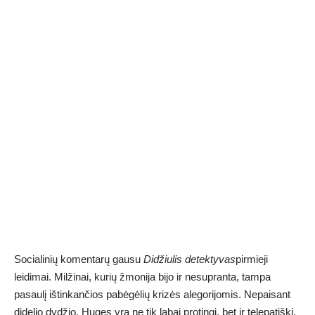
Socialinių komentarų gausu
Didžiulis detektyvas
pirmieji
leidimai. Milžinai, kurių žmonija bijo ir nesupranta, tampa
pasaulį ištinkančios pabėgėlių krizės alegorijomis. Nepaisant
didelio dydžio, Huges yra ne tik labai protingi, bet ir telepatiški.