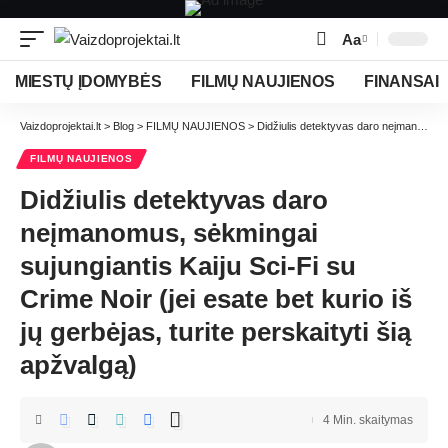
Aa
MIESTŲ ĮDOMYBĖS
FILMŲ NAUJIENOS
FINANSAI
Vaizdoprojektai.lt
>
Blog
>
FILMŲ NAUJIENOS
>
Didžiulis detektyvas daro neįmanomus, sėkmingai sujungiantis Kaiju Sci-Fi su Crime Noir (jei esate bet kurio iš jų gerbėjas, turite perskaityti šią apžvalgą)
FILMŲ NAUJIENOS
Didžiulis detektyvas daro
neįmanomus, sėkmingai
sujungiantis Kaiju Sci-Fi su
Crime Noir (jei esate bet kurio iš
jų gerbėjas, turite perskaityti šią
apžvalgą)
4 Min. skaitymas