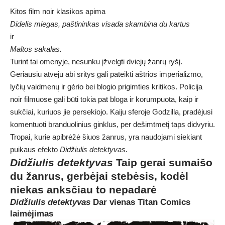
Kitos film noir klasikos apima
Didelis miegas, paštininkas visada skambina du kartus
ir
Maltos sakalas.
Turint tai omenyje, nesunku įžvelgti dviejų žanrų ryšį.
Geriausiu atveju abi sritys gali pateikti aštrios imperializmo,
lyčių vaidmenų ir gėrio bei blogio prigimties kritikos. Policija
noir filmuose gali būti tokia pat bloga ir korumpuota, kaip ir
sukčiai, kuriuos jie persekiojo. Kaiju sferoje Godzilla, pradėjusi
komentuoti branduolinius ginklus, per dešimtmetį taps didvyriu.
Tropai, kurie apibrėžė šiuos žanrus, yra naudojami siekiant
puikaus efekto
Didžiulis detektyvas.
Didžiulis detektyvas
Taip gerai sumaišo
du žanrus, gerbėjai stebėsis, kodėl
niekas anksčiau to nepadarė
Didžiulis detektyvas
Dar vienas Titan Comics
laimėjimas