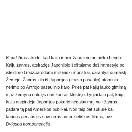
Iš pažiūros atrodo, kad kaiju ir noir žanrai neturi nieko bendro.
Kaiju žanras, atsiradęs Japonijoje šeštajame dešimtmetyje po
išleidimo
Godzilla
rodomi milžiniški monstrai, darantys sumaištį
Žemėje. Žanras kilo iš Japonijos (ir viso pasaulio) atominio
nerimo po Antrojo pasaulinio karo. Prieš pat kaijų lauko gimimą
ir už žemyno nutolęs noir žanras klestėjo. Lygiai taip pat, kaip
kaiju atspindėjo Japonijos pokario negalavimą, noir žanras
padarė tą patį Amerikos publikai. Noir taip pat sukūrė kai
kuriuos geriausius savo eros amerikietiškus filmus, pvz
Dviguba kompensacija.