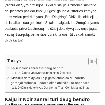
„didžiuliais“, yra protingos, ir galiausiai jie ir žmonija susitaria
dėl planetos pasidalijimo: „Huges“ gauna Australijos žemyną,
kuris vėliau perkrikštytas „BrobDingNag“. Didžiuliai didžioji
dalis laikosi sau gimtinėje. Ši taika baigiasi, kai žmogžudystės
paslaptis priverčia žmogų ir didžiulį detektyvą suvienyti jėgas,
kad ją išspręstų, bet ar šios dvi skirtingos rūšys gali išmokti
dirbti kartu?
Turinys
Kaiju ir Noir žanrai turi daug bendro
Du žanrai yra svarbūs priminimai žmonijai
Didžiulis detektyvas Taip gerai sumaišo du žanrus,
gerbėjai stebėsis, kodėl niekas anksčiau to nepadarė
Didžiulis detektyvas Dar vienas Titan Comics laimėjimas
Kaiju ir Noir žanrai turi daug bendro