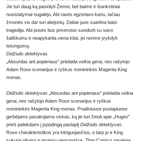
Jie turi daug ką pasiūlyti Žemei, bet baimė ir išankstiniai
nusistatymai nugalėjo. Abi rasės egzistavo kartu, tačiau
žmonės vis dar turi abejonių. Dabar juos suartina baisi
tragedija. Abi pusės bus priverstos susidurti su savo
šališkumu ir neapykanta viena kitai, jei norime įvykdyti
teisingumą.
Didžiulis detektyvas
„Absurdas ant popieriaus“ prielaida veikia gerai, nes rašytojo
Adam Rose scenarijus ir ryškus menininkės Magenta King
menas.
Didžiulis detektyvas
„Absurdas ant popieriaus“ prielaida veikia
gerai, nes rašytojo Adam Rose scenarijus ir ryškus
menininkės Magenta King menas. Pradiniuose puslapiuose
gerbėjams pasakojama viskas, ką jie turi žinoti apie „Huges“
prieš patekdami į įspūdingą paslaptį
Didžiulis detektyvas
.
Rose charakteristikos yra intriguojančios, o tarp jo ir King
sukuria gilumo ir niuansų personažus. Titan Comics naujiena