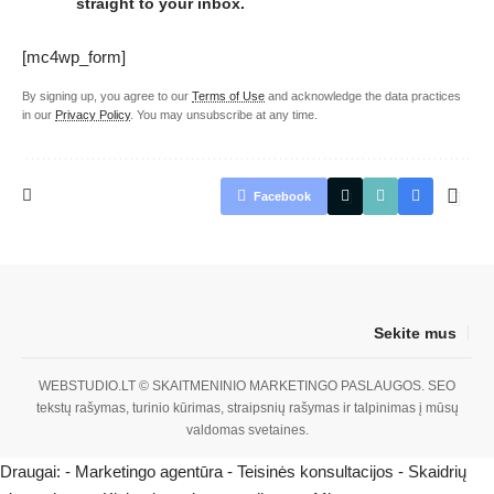
straight to your inbox.
[mc4wp_form]
By signing up, you agree to our
Terms of Use
and acknowledge the data practices
in our
Privacy Policy
. You may unsubscribe at any time.
Facebook
Sekite mus
WEBSTUDIO.LT
© SKAITMENINIO MARKETINGO PASLAUGOS. SEO
tekstų rašymas, turinio kūrimas, straipsnių rašymas ir talpinimas į mūsų
valdomas svetaines.
Draugai: -
Marketingo agentūra
-
Teisinės konsultacijos
-
Skaidrių